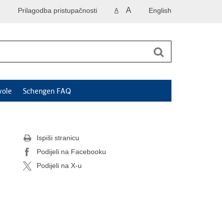
A
Prilagodba pristupačnosti
English
A
vole
Schengen FAQ
Ispiši stranicu
Podijeli na Facebooku
Podijeli na X-u