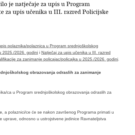
lo je natječaje za upis u Program
 za upis učenika u III. razred Policijske
upis polaznika/polaznica u Program srednjoškolskog
u 2025./2026. godini
i
Natječaj za upis učenika u III. razred
alifikacije za zanimanje policajac/policajka u 2025./2026. godini
.
rednjoškolskog obrazovanja odraslih za zanimanje
znika/ca u Program srednjoškolskog obrazovanja odraslih za
ne, a polaznici/ce će se nakon završenog Programa primati u
ke uprave, odnosno u ustrojstvene jedinice Ravnateljstva