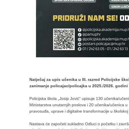
Natječaj za upis učenika u III. razred Policijske šk
zanimanje policajac/policajka u 2025./2026. godini
Policijska škola „Josip Jović“ upisuje 130 učenika/učen
Ministarstva unutarnjih poslova i 20 učenika/učenica u
pravosuđa, uprave i digitalne transformacije u školskoj
Nastava će započeti sukladno Odluci o početku i završ