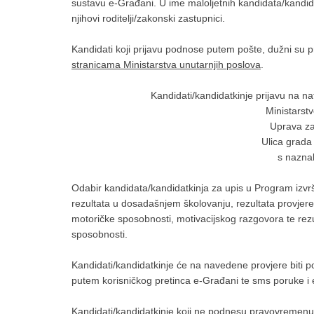
sustavu e-Građani. U ime maloljetnih kandidata/kandid
njihovi roditelji/zakonski zastupnici.
Kandidati koji prijavu podnose putem pošte, dužni su pri
stranicama Ministarstva unutarnjih poslova
.
Kandidati/kandidatkinje prijavu na n
Ministarst
Uprava za
Ulica grada
s naznak
Odabir kandidata/kandidatkinja za upis u Program izvr
rezultata u dosadašnjem školovanju, rezultata provjere p
motoričke sposobnosti, motivacijskog razgovora te rezu
sposobnosti.
Kandidati/kandidatkinje će na navedene provjere biti p
putem korisničkog pretinca e-Građani te sms poruke i e
Kandidati/kandidatkinje koji ne podnesu pravovremenu i 