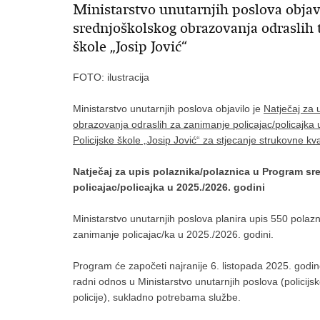
Ministarstvo unutarnjih poslova objavi
srednjoškolskog obrazovanja odraslih te
škole „Josip Jović“
FOTO: ilustracija
Ministarstvo unutarnjih poslova objavilo je
Natječaj za 
obrazovanja odraslih za zanimanje policajac/policajka 
Policijske škole „Josip Jović“ za stjecanje strukovne kv
Natječaj za upis polaznika/polaznica u Program s
policajac/policajka u 2025./2026. godini
Ministarstvo unutarnjih poslova planira upis 550 pola
zanimanje policajac/ka u 2025./2026. godini.
Program će započeti najranije 6. listopada 2025. godi
radni odnos u Ministarstvo unutarnjih poslova (policijs
policije), sukladno potrebama službe.