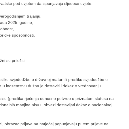
rvatske pod uvjetom da ispunjavaju sljedeće uvjete:
verogodišnjem trajanju,
pada 2025. godine,
sobnost,
oričke sposobnosti,
ni su priložiti:
resliku svjedodžbe o državnoj maturi ili presliku svjedodžbe o
a u inozemstvu dužna je dostaviti i dokaz o vrednovanju
pisu (preslika rješenja odnosno potvrde o priznatom statusu na
nacionalnih manjina nisu u obvezi dostavljati dokaz o nacionalnoj
i, obrazac prijave na natječaj popunjavaju putem prijave na