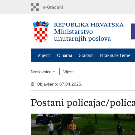
Preskoči
na
glavni
sadržaj
Vijesti
O nama
Građani
Istaknute teme
Naslovnica
Vijesti
Objavljeno: 07.04.2025.
Postani policajac/polic