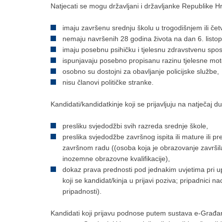
Natjecati se mogu državljani i državljanke Republike H
imaju završenu srednju školu u trogodišnjem ili čet
nemaju navršenih 28 godina života na dan 6. listo
imaju posebnu psihičku i tjelesnu zdravstvenu spo
ispunjavaju posebno propisanu razinu tjelesne mot
osobno su dostojni za obavljanje policijske službe,
nisu članovi političke stranke.
Kandidati/kandidatkinje koji se prijavljuju na natječaj duž
presliku svjedodžbi svih razreda srednje škole,
preslika svjedodžbe završnog ispita ili mature ili p
završnom radu ((osoba koja je obrazovanje završil
inozemne obrazovne kvalifikacije),
dokaz prava prednosti pod jednakim uvjetima pri u
koji se kandidat/kinja u prijavi poziva; pripadnici 
pripadnosti).
Kandidati koji prijavu podnose putem sustava e-Građan