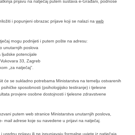
atkinja prijavu na natječaj putem sustava e-Građani, podnose
ložiti i popunjeni obrazac prijave koji se nalazi na
web
atječaj mogu podnijeti i putem pošte na adresu:
vo unutarnjih poslova
 ljudske potencijale
 Vukovara 33, Zagreb
om „za natječaj“.
šit će se sukladno potrebama Ministarstva na temelju ostvarenih
sihičke sposobnosti (psihologijsko testiranje) i tjelesne
ltata provjere osobne dostojnosti i tjelesne zdravstvene
ozvani putem web stranice Ministarstva unutarnjih poslova,
- mail adrese koje su navedene u prijavi na natječaj.
urednu prijavu ili ne ispunjavaju formalne uvjete iz natječaja,