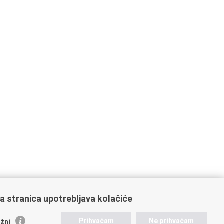
a stranica upotrebljava kolačiće
ažne poveznice
Prihvaćam
Ne prihvaćam
žni