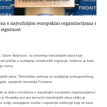
ena s najvažnijim europskim organizacijama i
 sigurnost
c. Davor Božinović, na otvorenju Industrijskih dana koje
ad policije u suzbijanju nezakonitih migracija. Istaknuo je kako
ciju nema.
trijskih dana: Tehnološka rješenja za suzbijanje prekograničnog
gels, zamjenik ravnatelja Frontexa.
 jako je dobro umrežena s najvažnijim europskim organizacijama i
je Hrvatska prvi put domaćin Industrijskih dana veliko je
 ovdje zastupljene možda i najvažnije institucije koje se bave