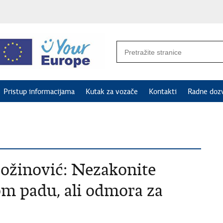
Pristup informacijama
Kutak za vozače
Kontakti
Radne doz
ožinović: Nezakonite
om padu, ali odmora za