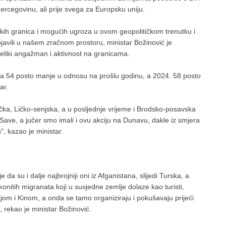
ercegovinu, ali prije svega za Europsku uniju.
tskih granica i mogućih ugroza u ovom geopolitičkom trenutku i
ojavili u našem zračnom prostoru, ministar Božinović je
veliki angažman i aktivnost na granicama.
ima 54 posto manje u odnosu na prošlu godinu, a 2024. 58 posto
ar.
čka, Ličko-senjska, a u posljednje vrijeme i Brodsko-posavska
Save, a jučer smo imali i ovu akciju na Dunavu, dakle iz smjera
u", kazao je ministar.
 da su i dalje najbrojniji oni iz Afganistana, slijedi Turska, a
akonitih migranata koji u susjedne zemlje dolaze kao turisti,
ijom i Kinom, a onda se tamo organiziraju i pokušavaju prijeći
rekao je ministar Božinović.