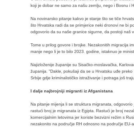
koji je dobar ne samo za našu zemlju, nego i Bosnu i H
Na novinarsko pitanje kakvo je stanje što se tiče hrva
što Hrvatska radi da se primjerice neki dronovi ne bi p
odgovorio da su naše granice sigurne, da postoji naš 
Tome u prilog govore i brojke. Nezakonitih migracija 
manje nego li je to bilo 2023. godine, istaknuo je minist
Najizloženije županije su Sisačko-moslavačka, Karlova
županija. "Dakle, pokušaji da se u Hrvatsku uđe preko 
Srbije gdje kriminalističko istraživanje i potraga još traj
I dalje najbrojniji migranti iz Afganistana
Na pitanje mijenja li se struktura migranata, odgovorio je
rastući broj je migranata iz Egipta. Rastući je broj nez
komercijalnim letovima jer koriste bezvizni režim s Rus
nezakonito na područje RH odnosno na područje EU-a, 