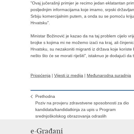
"Ovaj jučerašnji primjer je recimo jedan eklatantan p
posljednjim informacijama koje imamo, srpski državljani
Srbiju komercijalnim putem, a onda su se pomoću kriju
Hrvatsku".
Ministar Božinović je kazao da na taj problem cijelo v
brojke s kojima mi ne možemo izaći na kraj, ali činjeni
Hrvatsku, su nezakoniti migranti iz država koje korist
nešto što će se morati riješiti", istaknuo je dodajući d
Priopćenja
|
Vijesti iz medija
|
Međunarodna suradnja
Prethodna
Poziv na provjeru zdravstvene sposobnosti za dio
kandidata/kandidatkinja za upis u Program
srednjoškolskog obrazovanja odraslih
e-Građani