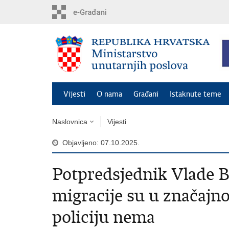
Preskoči
na
glavni
sadržaj
Vijesti
O nama
Građani
Istaknute teme
Naslovnica
Vijesti
Objavljeno: 07.10.2025.
Potpredsjednik Vlade B
migracije su u značajn
policiju nema