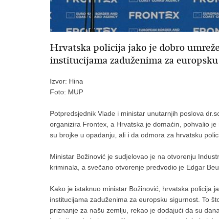
Hrvatska policija jako je dobro umrež
institucijama zaduženima za europsku
Izvor: Hina
Foto: MUP
Potpredsjednik Vlade i ministar unutarnjih poslova dr.s
organizira Frontex, a Hrvatska je domaćin, pohvalio je r
su brojke u opadanju, ali i da odmora za hrvatsku poli
Ministar Božinović je sudjelovao je na otvorenju Indus
kriminala, a svečano otvorenje predvodio je Edgar Beu
Kako je istaknuo ministar Božinović, hrvatska policija
institucijama zaduženima za europsku sigurnost. To što 
priznanje za našu zemlju, rekao je dodajući da su danas