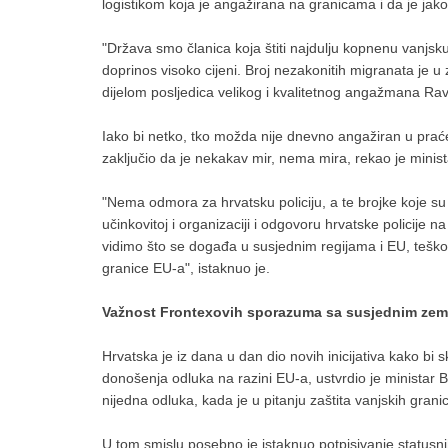
logistikom koja je angažirana na granicama i da je jako 
"Država smo članica koja štiti najdulju kopnenu vanjsku
doprinos visoko cijeni. Broj nezakonitih migranata je 
dijelom posljedica velikog i kvalitetnog angažmana Ravnate
Iako bi netko, tko možda nije dnevno angažiran u pra
zaključio da je nekakav mir, nema mira, rekao je minist
"Nema odmora za hrvatsku policiju, a te brojke koje s
učinkovitoj i organizaciji i odgovoru hrvatske policije
vidimo što se događa u susjednim regijama i EU, teško j
granice EU-a", istaknuo je.
Važnost Frontexovih sporazuma sa susjednim zem
Hrvatska je iz dana u dan dio novih inicijativa kako bi 
donošenja odluka na razini EU-a, ustvrdio je ministar B
nijedna odluka, kada je u pitanju zaštita vanjskih gran
U tom smislu posebno je istaknuo potpisivanje status