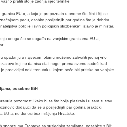
važno pratiti što je zadnja riječ tehnike.
 granicu EU-a, a koja je prepoznata u onome što čini i čiji se
u značajnom padu, osobito posljednjih par godina što je dobrim
ljstva policije i svih policijskih službenika", izjavio je ministar.
ćenju onoga što se događa na vanjskim granicama EU-a,
ar.
u u opadanju u najvećem obimu možemo zahvaliti jednoj vrlo
 na izazove koji ne da nisu stali nego, prema svemu sudeći kad
e predvidjeti neki trenutak u kojem neće biti pritiska na vanjske
ljama, posebno BiH
skrenula pozornost i kako bi se što bolje plasirala i u sam sustav
ožinović dodajući da se u posljednjih par godina praktički
ica EU-a, ne donosi bez mišljenja Hrvatske.
nih sporazuma Frontexa sa susjednim zemljama, posebice s BiH