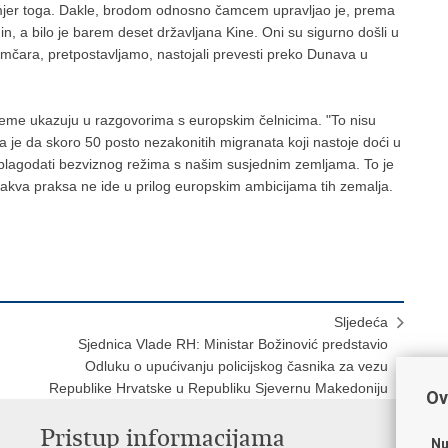
rimjer toga. Dakle, brodom odnosno čamcem upravljao je, prema
n, a bilo je barem deset državljana Kine. Oni su sigurno došli u
mčara, pretpostavljamo, nastojali prevesti preko Dunava u
rijeme ukazuju u razgovorima s europskim čelnicima. "To nisu
ca je da skoro 50 posto nezakonitih migranata koji nastoje doći u
e blagodati bezviznog režima s našim susjednim zemljama. To je
a takva praksa ne ide u prilog europskim ambicijama tih zemalja.
Sljedeća
Sjednica Vlade RH: Ministar Božinović predstavio
Odluku o upućivanju policijskog časnika za vezu
Republike Hrvatske u Republiku Sjevernu Makedoniju
Ov
Pristup informacijama
V
Nu