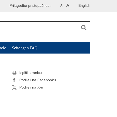
A
Prilagodba pristupačnosti
English
A
vole
Schengen FAQ
Ispiši stranicu
Podijeli na Facebooku
Podijeli na X-u