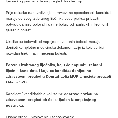
liječničkog pregleda te na pregled doći bez njih.
Prije dolaska na utvrđivanje zdravstvene sposobnosti, kandidati
moraju od svog izabranog liječnika opće prakse pribaviti
potvrdu da nisu bolovali i da ne boluju od psihičkih i kroničnih
tjelesnih bolesti.
Ukoliko su bolovali od naprijed navedenih bolesti, moraju
donijeti kompletnu medicinsku dokumentaciju iz koje će biti
razvidan tijek i način liječenja bolesti.
Potvrdu izabranog liječnika, koju će popuniti izabrani
liječnik kandidata i koju će kandidat donijeti na
zdravstveni pregled u Dom zdravlja MUP-a možete preuzeti
klikom
OVDJE.
Kandidat / kandidatkinja koji
se ne odazove pozivu na
zdravstveni pregled bit će isključen iz natječajnog
postupka.
Pisane vijesti
|
Školovanje i zapošljavanje