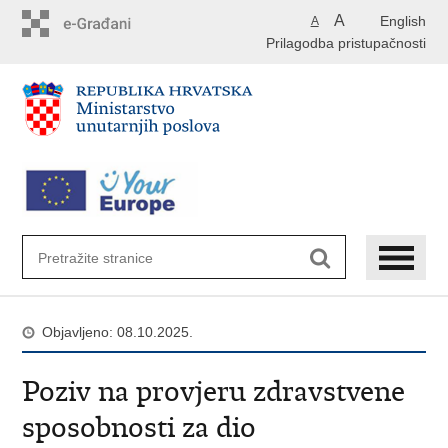
Preskoči
A
English
A
na
Prilagodba pristupačnosti
glavni
sadržaj
Objavljeno: 08.10.2025.
Poziv na provjeru zdravstvene
sposobnosti za dio