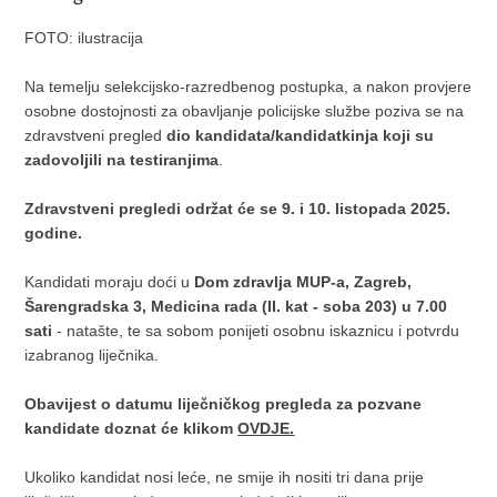
FOTO: ilustracija
Na temelju selekcijsko-razredbenog postupka, a nakon provjere
osobne dostojnosti za obavljanje policijske službe poziva se na
zdravstveni pregled
dio kandidata/kandidatkinja koji su
zadovoljili na testiranjima
.
Zdravstveni pregledi održat će se 9. i 10. listopada 2025.
godine.
Kandidati moraju doći u
Dom zdravlja MUP-a, Zagreb,
Šarengradska 3, Medicina rada (II. kat - soba 203)
u 7.00
sati
- natašte, te sa sobom ponijeti osobnu iskaznicu i potvrdu
izabranog liječnika.
Obavijest o datumu liječničkog pregleda za pozvane
kandidate doznat će klikom
OVDJE.
Ukoliko kandidat nosi leće, ne smije ih nositi tri dana prije