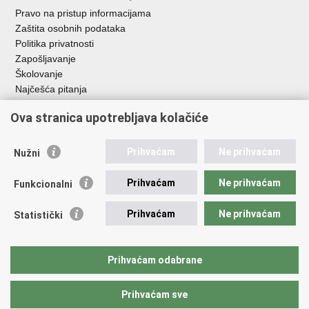
Pravo na pristup informacijama
Zaštita osobnih podataka
Politika privatnosti
Zapošljavanje
Školovanje
Najčešća pitanja
Važne poveznice
Ova stranica upotrebljava kolačiće
Aplikacije
Prihvaćam
Ne prihvaćam
Nužni
EMN Nacionalna kontaktna točka za Republiku Hrvatsku
Policijske uprave
Prihvaćam
Ne prihvaćam
Funkcionalni
Policijska akademija
Muzej policije
Prihvaćam
Ne prihvaćam
Statistički
Zaklada policijske solidarnosti
Sindikati
Udruge
Prihvaćam odabrane
Dom zdravlja MUP-a
Prihvaćam sve