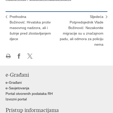
Prethodna
Sljedeća
Božinović: Hrvatska protiv
Potpredsjednik Vlade
masovnog nadzora, ali i
Božinović: Nezakonite
šutnje pred zlostavljanjem
migracije su u značajnom
djece
padu, ali odmora za policiju
nema
Ispiši
Podijeli
Podijeli
stranicu
na
na
Facebooku
X-
e-Građani
u
e-Građani
e-Savjetovanja
Portal otvorenih podataka RH
Izvozni portal
Pristup informacijama