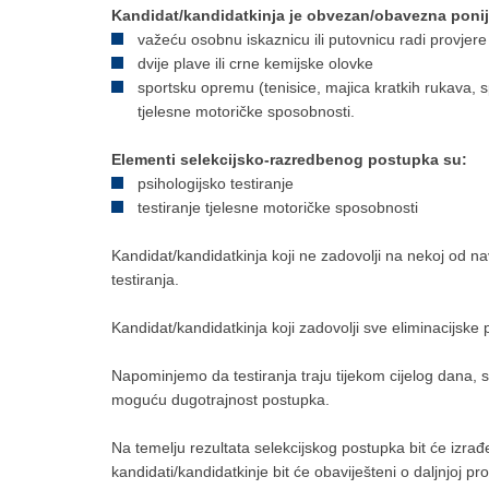
Kandidat/kandidatkinja je obvezan/obavezna ponij
važeću osobnu iskaznicu ili putovnicu radi provjere 
dvije plave ili crne kemijske olovke
sportsku opremu (tenisice, majica kratkih rukava, s
tjelesne motoričke sposobnosti.
Elementi selekcijsko-razredbenog postupka su:
psihologijsko testiranje
testiranje tjelesne motoričke sposobnosti
Kandidat/kandidatkinja koji ne zadovolji na nekoj od nav
testiranja.
Kandidat/kandidatkinja koji zadovolji sve eliminacijske 
Napominjemo da testiranja traju tijekom cijelog dana,
moguću dugotrajnost postupka.
Na temelju rezultata selekcijskog postupka bit će izra
kandidati/kandidatkinje bit će obaviješteni o daljnjoj 