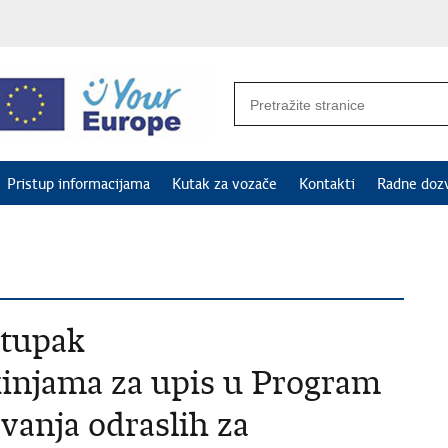
Pristup informacijama
Kutak za vozače
Kontakti
Radne doz
stupak
injama za upis u Program
vanja odraslih za