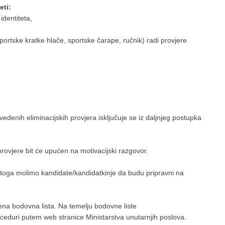
eti:
identiteta,
portske kratke hlače, sportske čarape, ručnik) radi provjere
edenih eliminacijskih provjera isključuje se iz daljnjeg postupka
provjere bit će upućen na motivacijski razgovor.
 stoga molimo kandidate/kandidatkinje da budu pripravni na
đena bodovna lista. Na temelju bodovne liste
proceduri putem web stranice Ministarstva unutarnjih poslova.