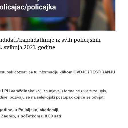
didati/kandidatkinje iz svih policijskih
8. svibnja 2021. godine
postupak doznati će tu informaciju
klikom OVDJE
i
TESTIRANJU
 i PU varaždinske
koji ispunjavaju formalne uvjete za upis,
e, pozivaju se na selekcijski postupak koji će se odvijati:
godine, u Policijskoj akademiji,
 Zagreb, s početkom u 8.00 sati