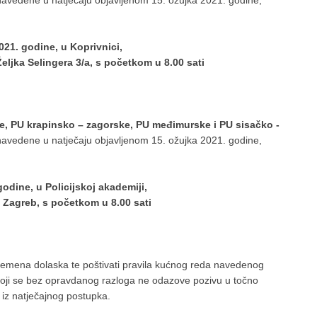
 navedene u natječaju objavljenom 15. ožujka 2021. godine,
021. godine, u Koprivnici,
Željka Selingera 3/a, s početkom u 8.00 sati
e, PU krapinsko – zagorske, PU međimurske i PU sisačko -
 navedene u natječaju objavljenom 15. ožujka 2021. godine,
godine, u Policijskoj akademiji,
 Zagreb, s početkom u 8.00 sati
vremena dolaska te poštivati pravila kućnog reda navedenog
koji se bez opravdanog razloga ne odazove pozivu u točno
/a iz natječajnog postupka.