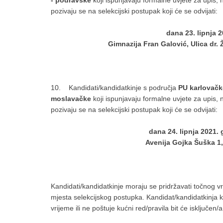
- podravske
koji ispunjavaju formalne uvjete za upis,
pozivaju se na selekcijski postupak koji će se odvijati:
dana 23. lipnja 2
Gimnazija Fran Galović, Ulica dr. 
10. Kandidati/kandidatkinje s područja
PU karlovačk
moslavačke
koji ispunjavaju formalne uvjete za upis,
pozivaju se na selekcijski postupak koji će se odvijati:
dana 24. lipnja 2021. 
Avenija Gojka Šuška 1,
Kandidati/kandidatkinje moraju se pridržavati točnog 
mjesta selekcijskog postupka. Kandidat/kandidatkinja 
vrijeme ili ne poštuje kućni red/pravila bit će isključen