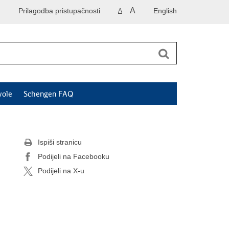
A
Prilagodba pristupačnosti
English
A
vole
Schengen FAQ
Ispiši stranicu
Podijeli na Facebooku
Podijeli na X-u