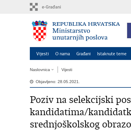
Preskoči
na
glavni
sadržaj
Vijesti
O nama
Građani
Istaknute teme
Naslovnica
Vijesti
Objavljeno: 28.05.2021.
Poziv na selekcijski po
kandidatima/kandidatk
srednjoškolskog obrazo