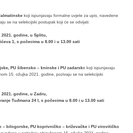
dalmatinske
koji ispunjavaju formalne uvjete za upis, navedene
u se na selekcijski postupak koji će se odvijati:
 2021. godine, u Splitu,
ćeva 1, s počecima u 8.00 i u 13.00 sati
jske, PU šibensko – kninske i PU zadarsk
e koji ispunjavaju
nom 15. ožujka 2021. godine, pozivaju se na selekcijski
a 2021. godine, u Zadru,
ranje Tuđmana 24 I, s počecima u 8.00 i u 13.00 sati
 – bilogorske, PU koprivničko – križevačke i PU virovitičko