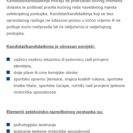
Kandidati/kandidatkinje moraju se pridržavati točnog vremena
dolaska te poštivati pravila kućnog reda navedenog mjesta
selekcijskog postupka. Kandidat/kandidatkinja koji se bez
opravdanog razloga ne odazove pozivu u točno vrijeme ili ne
poštuje kućni red/pravila bit će isključen/a iz natječajnog
postupka.
Kandidat/kandidatkinja je obvezan ponijeti:
važeću osobnu iskaznicu ili putovnicu radi provjere
identiteta,
dvije plave ili crne kemijske olovke
sportsku opremu (tenisice, majica kratkih rukava, sportske
kratke hlače, sportske čarape, ručnik) radi provjere tjelesne
motoričke sposobnosti.
Elementi selekcijsko-razredbenog postupka su:
psihologijsko testiranje
testiranje tjelesne motoričke sposobnosti