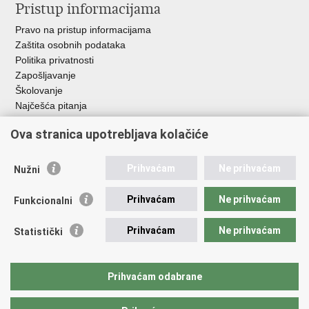
Pristup informacijama
Pravo na pristup informacijama
Zaštita osobnih podataka
Politika privatnosti
Zapošljavanje
Školovanje
Najčešća pitanja
Važne poveznice
Ova stranica upotrebljava kolačiće
Aplikacije
Prihvaćam
Ne prihvaćam
Nužni
EMN Nacionalna kontaktna točka za Republiku Hrvatsku
Policijske uprave
Prihvaćam
Ne prihvaćam
Funkcionalni
Policijska akademija
Muzej policije
Prihvaćam
Ne prihvaćam
Statistički
Zaklada policijske solidarnosti
Sindikati
Udruge
Prihvaćam odabrane
Dom zdravlja MUP-a