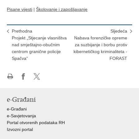
Pisane vijesti
|
Školovanje i zapošljavanje
Prethodna
Sljedeća
Projekt „Stjecanje vlasništva
Nabava forenzičke opreme
nad smještajno-obučnim
za suzbijanje i borbu protiv
centrom granične policije
kibernetičkog kriminaliteta -
Spačva“
FORAST
Ispiši
Podijeli
Podijeli
stranicu
na
na
Facebooku
X-
e-Građani
u
e-Građani
e-Savjetovanja
Portal otvorenih podataka RH
Izvozni portal