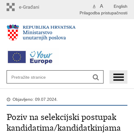
Preskoči
A
English
A
na
Prilagodba pristupačnosti
glavni
sadržaj
Objavljeno: 09.07.2024.
Poziv na selekcijski postupak
kandidatima/kandidatkinjama