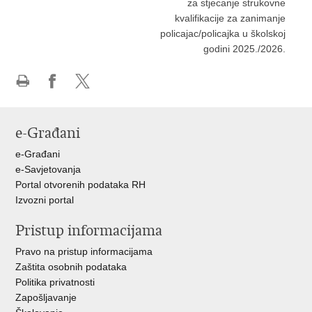
za stjecanje strukovne
kvalifikacije za zanimanje
policajac/policajka u školskoj
godini 2025./2026.
Ispiši
Podijeli
Podijeli
stranicu
na
na
Facebooku
X-
e-Građani
u
e-Građani
e-Savjetovanja
Portal otvorenih podataka RH
Izvozni portal
Pristup informacijama
Pravo na pristup informacijama
Zaštita osobnih podataka
Politika privatnosti
Zapošljavanje