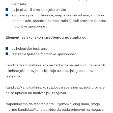
identiteta,
dvije plave ili crne kemijske olovke
sportsku opremu (tenisice, majica kratkih rukava, sportske
kratke hlače, sportske čarape, ručnik) radi provjere tjelesne
motoričke sposobnosti.
Elementi selekcijsko-razredbenog postupka su:
psihologijsko testiranje
testiranje tjelesne motoričke sposobnosti
Kandidat/kandidatkinja koji ne zadovolji na nekoj od navedenih
eliminacijskih provjera isključuje se iz daljnjeg postupka
testiranja.
Kandidat/kandidatkinja koji zadovolji sve eliminacijske provjere
bit će upućen na motivacijski razgovor.
Napominjemo da testiranja traju tijekom cijelog dana, stoga
molimo kandidate/kandidatkinje da budu pripravni na moguću