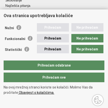
Školovanje
Najčešća pitanja
Važne poveznice
Ova stranica upotrebljava kolačiće
Aplikacije
Prihvaćam
Ne prihvaćam
Nužni
EMN Nacionalna kontaktna točka za Republiku Hrvatsku
Policijske uprave
Prihvaćam
Ne prihvaćam
Funkcionalni
Policijska akademija
Muzej policije
Prihvaćam
Ne prihvaćam
Statistički
Zaklada policijske solidarnosti
Sindikati
Udruge
Prihvaćam odabrane
Dom zdravlja MUP-a
Prihvaćam sve
Povratak na vrh
Na ovoj mrežnoj stranci koriste se kolačići. Molimo Vas da
Copyright © 2026 Ministarstvo unutarnjih poslova Republike Hrvatske.
pročitate
Obavijest o kolačićima.
Uvjeti korištenja
.
Izjava o pristupačnosti
.