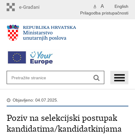
Preskoči
A
English
A
na
Prilagodba pristupačnosti
glavni
sadržaj
Objavljeno: 04.07.2025.
Poziv na selekcijski postupak
kandidatima/kandidatkinjama