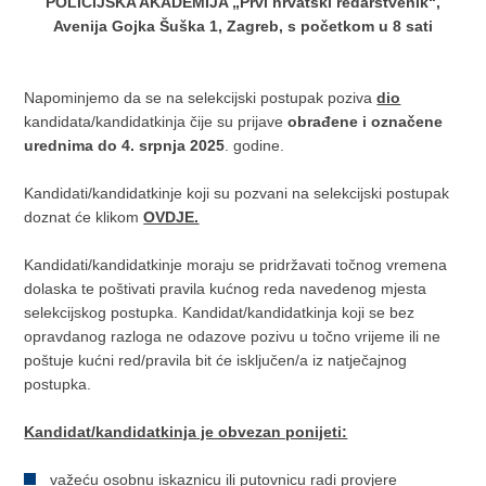
POLICIJSKA AKADEMIJA „Prvi hrvatski redarstvenik“,
Avenija Gojka Šuška 1,
Zagreb,
s početkom u 8 sati
Napominjemo da se na selekcijski postupak poziva
dio
kandidata/kandidatkinja čije su prijave
obrađene i označene
urednima do 4. srpnja 2025
. godine.
Kandidati/kandidatkinje koji su pozvani na selekcijski postupak
doznat će klikom
OVDJE.
Kandidati/kandidatkinje moraju se pridržavati točnog vremena
dolaska te poštivati pravila kućnog reda navedenog mjesta
selekcijskog postupka. Kandidat/kandidatkinja koji se bez
opravdanog razloga ne odazove pozivu u točno vrijeme ili ne
poštuje kućni red/pravila bit će isključen/a iz natječajnog
postupka.
Kandidat/kandidatkinja je obvezan ponijeti:
važeću osobnu iskaznicu ili putovnicu radi provjere