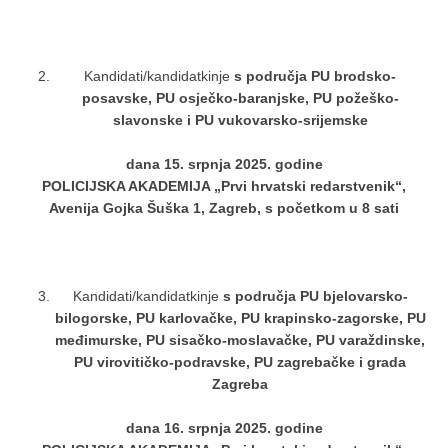
Kandidati/kandidatkinje
s područja PU brodsko-
posavske, PU osječko-baranjske, PU požeško-
slavonske i PU vukovarsko-srijemske
dana 15. srpnja 2025. godine
POLICIJSKA AKADEMIJA „Prvi hrvatski redarstvenik“,
Avenija Gojka Šuška 1, Zagreb,
s početkom u 8 sati
Kandidati/kandidatkinje
s područja PU bjelovarsko-
bilogorske, PU karlovačke, PU krapinsko-zagorske, PU
međimurske, PU sisačko-moslavačke, PU varaždinske,
PU virovitičko-podravske, PU zagrebačke i grada
Zagreba
dana 16. srpnja 2025. godine