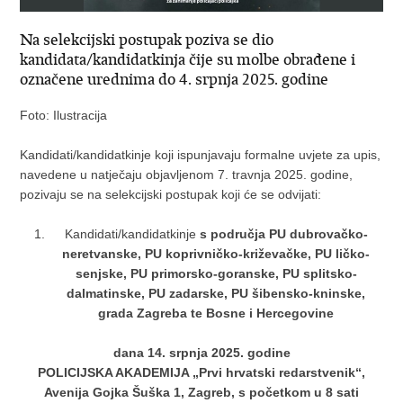
Na selekcijski postupak poziva se dio
kandidata/kandidatkinja čije su molbe obrađene i
označene urednima do 4. srpnja 2025. godine
Foto: Ilustracija
Kandidati/kandidatkinje koji ispunjavaju formalne uvjete za upis,
navedene u natječaju objavljenom 7. travnja 2025. godine,
pozivaju se na selekcijski postupak koji će se odvijati:
Kandidati/kandidatkinje
s područja PU dubrovačko-
neretvanske, PU koprivničko-križevačke, PU ličko-
senjske, PU primorsko-goranske, PU splitsko-
dalmatinske, PU zadarske, PU šibensko-kninske,
grada Zagreba te Bosne i Hercegovine
dana 14. srpnja 2025. godine
POLICIJSKA AKADEMIJA „Prvi hrvatski redarstvenik“,
Avenija Gojka Šuška 1, Zagreb,
s početkom u 8 sati