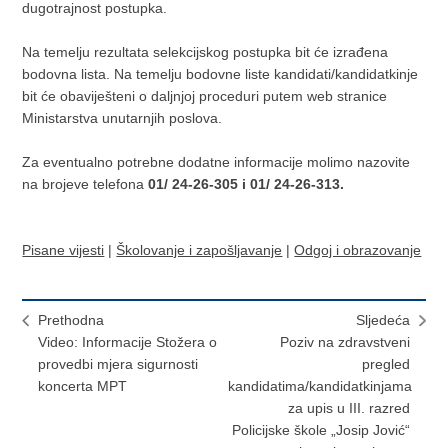
dugotrajnost postupka.
Na temelju rezultata selekcijskog postupka bit će izrađena
bodovna lista. Na temelju bodovne liste kandidati/kandidatkinje
bit će obaviješteni o daljnjoj proceduri putem web stranice
Ministarstva unutarnjih poslova.
Za eventualno potrebne dodatne informacije molimo nazovite
na brojeve telefona
01/ 24-26-305 i 01/ 24-26-313.
Pisane vijesti
|
Školovanje i zapošljavanje
|
Odgoj i obrazovanje
Prethodna
Sljedeća
Video: Informacije Stožera o
Poziv na zdravstveni
provedbi mjera sigurnosti
pregled
koncerta MPT
kandidatima/kandidatkinjama
za upis u III. razred
Policijske škole „Josip Jović“