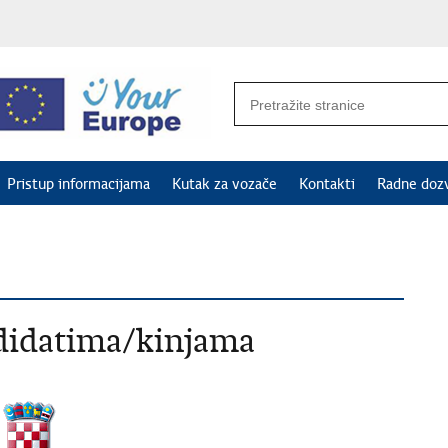
Pristup informacijama
Kutak za vozače
Kontakti
Radne doz
ndidatima/kinjama