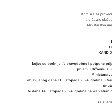
Komisija za provedb
u državnu služb
Ministarstvo unu
T
KANDID
koji/e su podnijeli/e pravodobne i potpune prij
prijam u državnu sl
Ministarstv
objavljenog dana 11. listopada 2024.
godine
u Na
unut
te dana 14. listopada 2024. godine na web stranic
za sljed