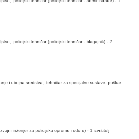
tvo, policijski tehničar (policijski tehničar - administrator) - 1
tvo, policijski tehničar (policijski tehničar - blagajnik) - 2
žanje i ubojna sredstva, tehničar za specijalne sustave- puškar
azvojni inženjer za policijsku opremu i odoru) - 1 izvršitelj