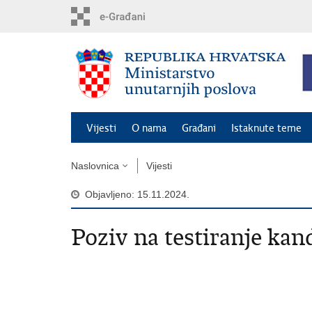
Preskoči
na
glavni
sadržaj
Vijesti
O nama
Građani
Istaknute teme
Naslovnica
Vijesti
Objavljeno: 15.11.2024.
Poziv na testiranje ka