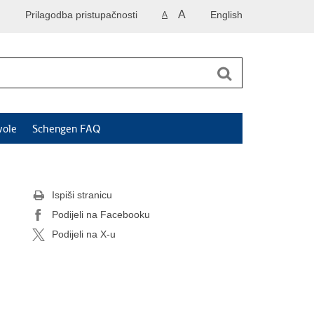
A
Prilagodba pristupačnosti
English
A
vole
Schengen FAQ
Ispiši stranicu
Podijeli na Facebooku
Podijeli na X-u