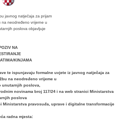
u javnog natječaja za prijam
u na neodređeno vrijeme u
tarnjih poslova objavljuje
POZIV NA
ESTIRANJE
ATIMA/KINJAMA
ave te ispunjavaju formalne uvjete iz javnog natječaja za
užbu na neodređeno vrijeme u
o unutarnjih poslova,
rodnim novinama broj 117/24 i na web stranici Ministarstva
arnjih poslova
i Ministarstva pravosuđa, uprave i digitalne transformacije
eća radna mjesta: