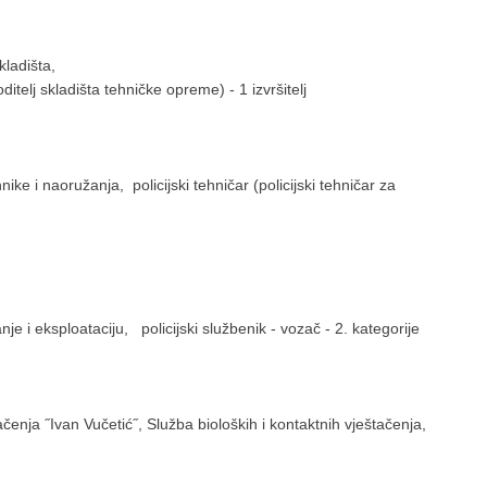
kladišta,
oditelj skladišta tehničke opreme) - 1 izvršitelj
nike i naoružanja, policijski tehničar (policijski tehničar za
e i eksploataciju, policijski službenik - vozač - 2. kategorije
tačenja ˝Ivan Vučetić˝, Služba bioloških i kontaktnih vještačenja,