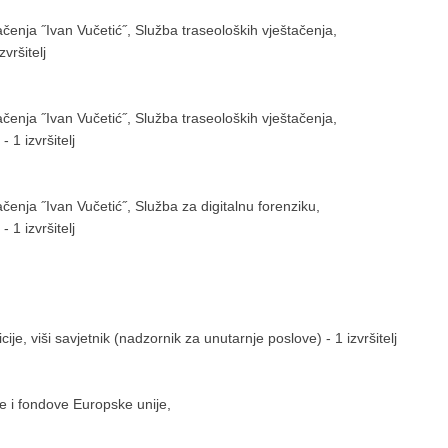
štačenja ˝Ivan Vučetić˝, Služba traseoloških vještačenja,
vršitelj
štačenja ˝Ivan Vučetić˝, Služba traseoloških vještačenja,
- 1 izvršitelj
tačenja ˝Ivan Vučetić˝, Služba za digitalnu forenziku,
- 1 izvršitelj
ije, viši savjetnik (nadzornik za unutarnje poslove) - 1 izvršitelj
 i fondove Europske unije,