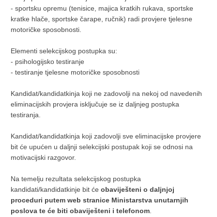
- sportsku opremu (tenisice, majica kratkih rukava, sportske
kratke hlače, sportske čarape, ručnik) radi provjere tjelesne
motoričke sposobnosti.
Elementi selekcijskog postupka su:
- psihologijsko testiranje
- testiranje tjelesne motoričke sposobnosti
Kandidat/kandidatkinja koji ne zadovolji na nekoj od navedenih
eliminacijskih provjera isključuje se iz daljnjeg postupka
testiranja.
Kandidat/kandidatkinja koji zadovolji sve eliminacijske provjere
bit će upućen u daljnji selekcijski postupak koji se odnosi na
motivacijski razgovor.
Na temelju rezultata selekcijskog postupka
kandidati/kandidatkinje bit će
obaviješteni o daljnjoj
proceduri putem web stranice Ministarstva unutarnjih
poslova te će biti obaviješteni i telefonom
.