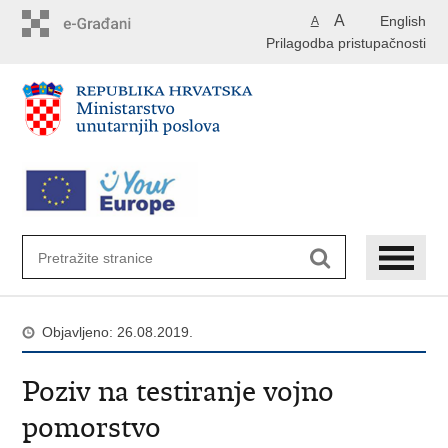
Preskoči
A
English
A
na
Prilagodba pristupačnosti
glavni
sadržaj
Objavljeno: 26.08.2019.
Poziv na testiranje vojno
pomorstvo