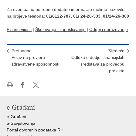
Za eventualno potrebne dodatne informacije molimo nazovite
na brojeve telefona:
01/6122-787, 01/ 24-26-333, 01/24-26-300
Pisane vijesti
|
Školovanje i zapošljavanje
|
Odgoj i obrazovanje
Prethodna
Sljedeća
Poziv na provjeru
Odluka o dodjeli financijskih
zdravstvene sposobnosti
sredstava za provedbu
projekta
Ispiši
Podijeli
Podijeli
stranicu
na
na
Facebooku
X-
e-Građani
u
e-Građani
e-Savjetovanja
Portal otvorenih podataka RH