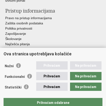
Izvozni portal
Pristup informacijama
Pravo na pristup informacijama
Zaštita osobnih podataka
Politika privatnosti
Zapošljavanje
Školovanje
Najčešća pitanja
Ova stranica upotrebljava kolačiće
Važne poveznice
Aplikacije
Prihvaćam
Ne prihvaćam
Nužni
EMN Nacionalna kontaktna točka za Republiku Hrvatsku
Policijske uprave
Prihvaćam
Ne prihvaćam
Funkcionalni
Policijska akademija
Muzej policije
Prihvaćam
Ne prihvaćam
Statistički
Zaklada policijske solidarnosti
Sindikati
Udruge
Prihvaćam odabrane
Dom zdravlja MUP-a