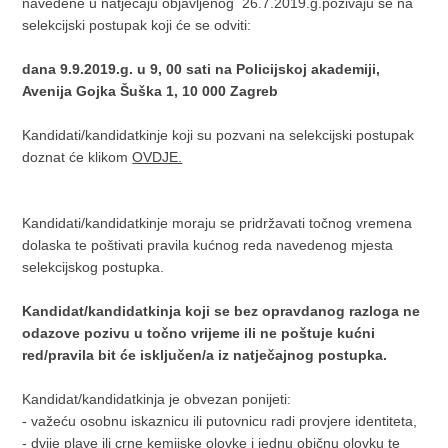
navedene u natječaju objavljenog 26.7.2019.g.pozivaju se na
selekcijski postupak koji će se odviti:
dana 9.9.2019.g. u 9, 00 sati na Policijskoj akademiji,
Avenija Gojka Šuška 1, 10 000 Zagreb
Kandidati/kandidatkinje koji su pozvani na selekcijski postupak
doznat će klikom
OVDJE.
Kandidati/kandidatkinje moraju se pridržavati točnog vremena
dolaska te poštivati pravila kućnog reda navedenog mjesta
selekcijskog postupka.
Kandidat/kandidatkinja koji se bez opravdanog razloga ne
odazove pozivu u točno vrijeme ili ne poštuje kućni
red/pravila bit će isključen/a iz natječajnog postupka.
Kandidat/kandidatkinja je obvezan ponijeti:
- važeću osobnu iskaznicu ili putovnicu radi provjere identiteta,
- dvije plave ili crne kemijske olovke i jednu običnu olovku te