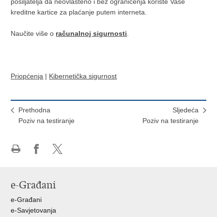
pošiljatelja da neovlašteno i bez ograničenja koriste Vaše
kreditne kartice za plaćanje putem interneta.
Naučite više o
računalnoj sigurnosti
.
Priopćenja
|
Kibernetička sigurnost
Prethodna
Sljedeća
Poziv na testiranje
Poziv na testiranje
Ispiši
Podijeli
Podijeli
stranicu
na
na
Facebooku
X-
e-Građani
u
e-Građani
e-Savjetovanja