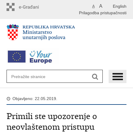
Preskoči
A
English
A
na
Prilagodba pristupačnosti
glavni
sadržaj
Objavljeno: 22.05.2019.
Primili ste upozorenje o
neovlaštenom pristupu