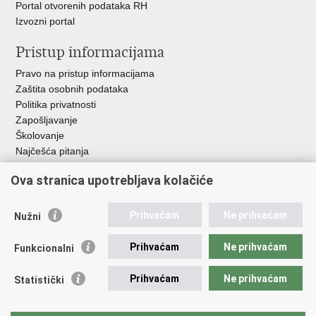
Portal otvorenih podataka RH
Izvozni portal
Pristup informacijama
Pravo na pristup informacijama
Zaštita osobnih podataka
Politika privatnosti
Zapošljavanje
Školovanje
Najčešća pitanja
Ova stranica upotrebljava kolačiće
Važne poveznice
Aplikacije
Prihvaćam
Ne prihvaćam
Nužni
EMN Nacionalna kontaktna točka za Republiku Hrvatsku
Policijske uprave
Prihvaćam
Ne prihvaćam
Funkcionalni
Policijska akademija
Muzej policije
Prihvaćam
Ne prihvaćam
Statistički
Zaklada policijske solidarnosti
Sindikati
Udruge