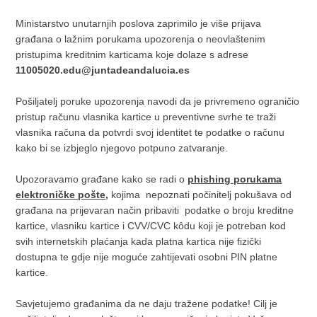
Ministarstvo unutarnjih poslova zaprimilo je više prijava
građana o lažnim porukama upozorenja o neovlaštenim
pristupima kreditnim karticama koje dolaze s adrese
11005020.edu@juntadeandalucia.es
Pošiljatelj poruke upozorenja navodi da je privremeno ograničio
pristup računu vlasnika kartice u preventivne svrhe te traži
vlasnika računa da potvrdi svoj identitet te podatke o računu
kako bi se izbjeglo njegovo potpuno zatvaranje.
Upozoravamo građane kako se radi o
phishing porukama
elektroničke pošte,
kojima nepoznati počinitelj pokušava od
građana na prijevaran način pribaviti podatke o broju kreditne
kartice, vlasniku kartice i CVV/CVC kôdu koji je potreban kod
svih internetskih plaćanja kada platna kartica nije fizički
dostupna te gdje nije moguće zahtijevati osobni PIN platne
kartice.
Savjetujemo građanima da ne daju tražene podatke! Cilj je