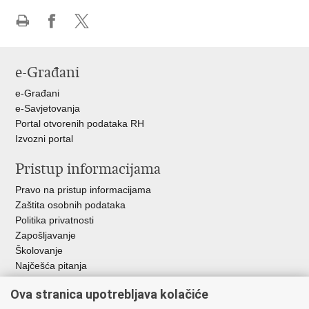
Ispiši
Podijeli
Podijeli
stranicu
na
na
Facebooku
X-
e-Građani
u
e-Građani
e-Savjetovanja
Portal otvorenih podataka RH
Izvozni portal
Pristup informacijama
Pravo na pristup informacijama
Zaštita osobnih podataka
Politika privatnosti
Zapošljavanje
Školovanje
Najčešća pitanja
Važne poveznice
Ova stranica upotrebljava kolačiće