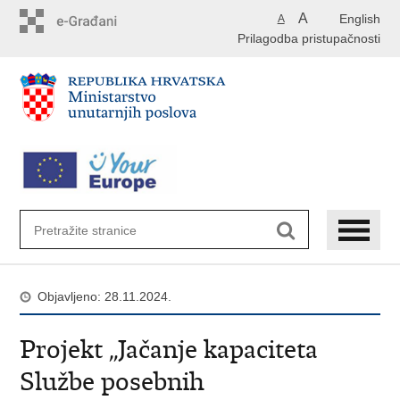
Preskoči
A
English
A
na
Prilagodba pristupačnosti
glavni
sadržaj
Objavljeno: 28.11.2024.
Projekt „Jačanje kapaciteta
Službe posebnih