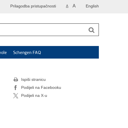
A
Prilagodba pristupačnosti
English
A
vole
Schengen FAQ
Ispiši stranicu
Podijeli na Facebooku
Podijeli na X-u