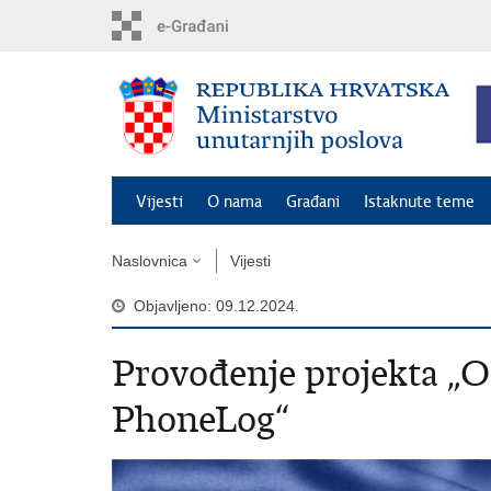
Preskoči
na
glavni
sadržaj
Vijesti
O nama
Građani
Istaknute teme
Naslovnica
Vijesti
Objavljeno: 09.12.2024.
Provođenje projekta „O
PhoneLog“