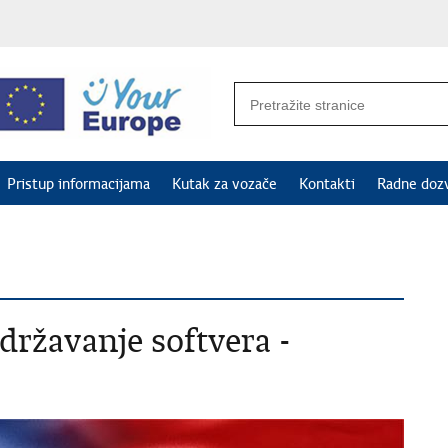
Pristup informacijama
Kutak za vozače
Kontakti
Radne doz
državanje softvera -