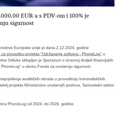
0.000,00 EUR-a s PDV-om i 100% je
nju sigurnost
ondove Europske unije je dana 2.12.2024. godine
ava za provedbu projekta "Održavanje softvera - PhoneLog”
u
ne Odluke sklopljen je Sporazum o izravnoj dodjeli financijskih
- PhoneLog“ u okviru Fonda za unutarnju sigurnost.
aprjeđenja analitičkih obrada u provođenju kriminalističkih
ositelj projekta Ministarstvo unutarnjih poslova, Samostalni sektor
tvera PhoneLog od 2024. do 2026. godine.