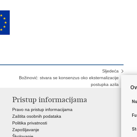
Sljedeća
Božinović: stvara se konsenzus oko eksternalizacije
postupka azila
Ov
Pristup informacijama
V
Nu
Pravo na pristup informacijama
Apl
Fu
Zaštita osobnih podataka
EMN
Politika privatnosti
Pol
St
Zapošljavanje
Pol
Školovanje
Muz