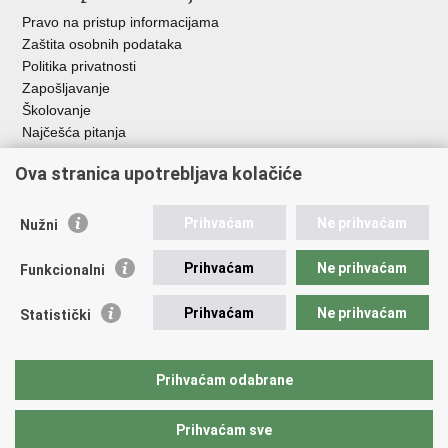
Pravo na pristup informacijama
Zaštita osobnih podataka
Politika privatnosti
Zapošljavanje
Školovanje
Najčešća pitanja
Ova stranica upotrebljava kolačiće
Važne poveznice
Aplikacije
Prihvaćam
Ne prihvaćam
Nužni
EMN Nacionalna kontaktna točka za Republiku Hrvatsku
Policijske uprave
Prihvaćam
Ne prihvaćam
Funkcionalni
Policijska akademija
Muzej policije
Prihvaćam
Ne prihvaćam
Statistički
Zaklada policijske solidarnosti
Sindikati
Udruge
Prihvaćam odabrane
Dom zdravlja MUP-a
Prihvaćam sve