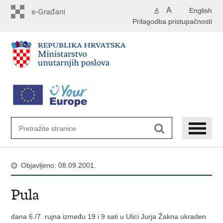
Preskoči
A
English
A
na
Prilagodba pristupačnosti
glavni
sadržaj
Objavljeno: 08.09.2001.
Pula
dana 6./7. rujna između 19 i 9 sati u Ulici Jurja Žakna ukraden