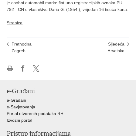
je osobni automobil marke fiat uno registracijskih oznaka PU
792 - CN u vlasništvu Daria G. (1954.), vrijedan 16 tisuća kuna.
Stranica
Prethodna
Sljedeća
Zagreb
Hrvatska
Ispiši
Podijeli
Podijeli
stranicu
na
na
Facebooku
X-
e-Građani
u
e-Građani
e-Savjetovanja
Portal otvorenih podataka RH
Izvozni portal
Pristup informacijama