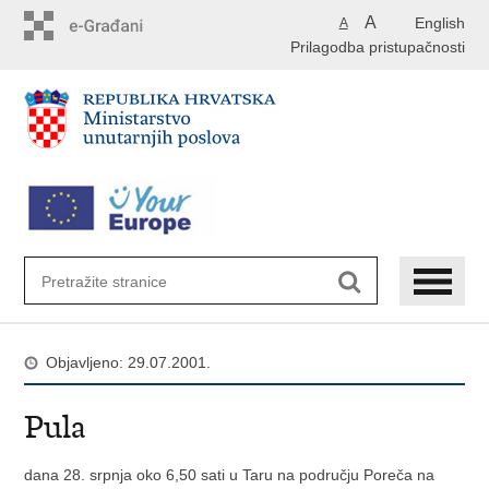
Preskoči
A
English
A
na
Prilagodba pristupačnosti
glavni
sadržaj
Objavljeno: 29.07.2001.
Pula
dana 28. srpnja oko 6,50 sati u Taru na području Poreča na