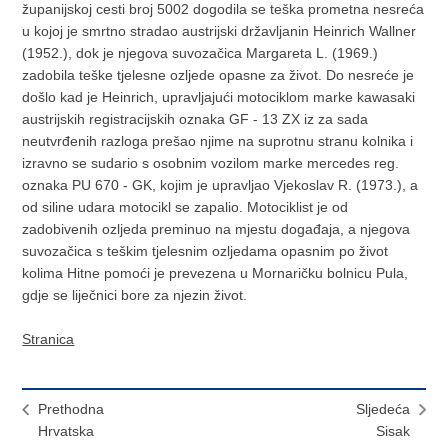
županijskoj cesti broj 5002 dogodila se teška prometna nesreća
u kojoj je smrtno stradao austrijski državljanin Heinrich Wallner
(1952.), dok je njegova suvozačica Margareta L. (1969.)
zadobila teške tjelesne ozljede opasne za život. Do nesreće je
došlo kad je Heinrich, upravljajući motociklom marke kawasaki
austrijskih registracijskih oznaka GF - 13 ZX iz za sada
neutvrđenih razloga prešao njime na suprotnu stranu kolnika i
izravno se sudario s osobnim vozilom marke mercedes reg.
oznaka PU 670 - GK, kojim je upravljao Vjekoslav R. (1973.), a
od siline udara motocikl se zapalio. Motociklist je od
zadobivenih ozljeda preminuo na mjestu događaja, a njegova
suvozačica s teškim tjelesnim ozljedama opasnim po život
kolima Hitne pomoći je prevezena u Mornaričku bolnicu Pula,
gdje se liječnici bore za njezin život.
Stranica
Prethodna
Sljedeća
Hrvatska
Sisak