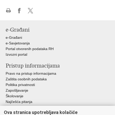
Ispiši
Podijeli
Podijeli
stranicu
na
na
Facebooku
X-
e-Građani
u
e-Građani
e-Savjetovanja
Portal otvorenih podataka RH
Izvozni portal
Pristup informacijama
Pravo na pristup informacijama
Zaštita osobnih podataka
Politika privatnosti
Zapošljavanje
Školovanje
Najčešća pitanja
Ova stranica upotrebljava kolačiće
Važne poveznice