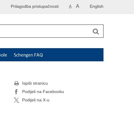
A
Prilagodba pristupačnosti
English
A
vole
Schengen FAQ
Ispiši stranicu
Podijeli na Facebooku
Podijeli na X-u