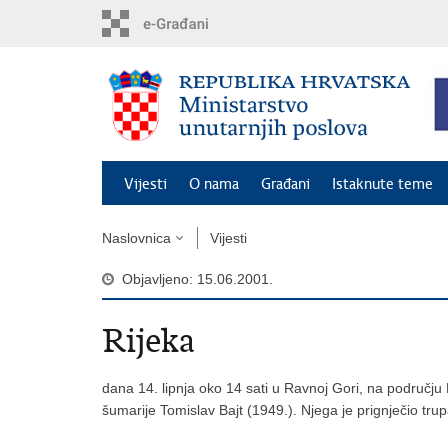
Preskoči
na
glavni
sadržaj
Vijesti
O nama
Građani
Istaknute teme
Naslovnica
Vijesti
Objavljeno: 15.06.2001.
Rijeka
dana 14. lipnja oko 14 sati u Ravnoj Gori, na području
šumarije Tomislav Bajt (1949.). Njega je prignječio trup