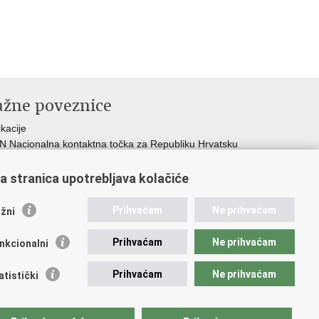
ažne poveznice
ikacije
 Nacionalna kontaktna točka za Republiku Hrvatsku
icijske uprave
icijska akademija
a stranica upotrebljava kolačiće
ej policije
lada policijske solidarnosti
Prihvaćam
Ne prihvaćam
žni
dikati
ruge
Prihvaćam
Ne prihvaćam
nkcionalni
 zdravlja MUP-a
Prihvaćam
Ne prihvaćam
atistički
pristupačnosti
.