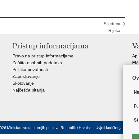
Sljedeća
Rijeka
Pristup informacijama
V
Pravo na pristup informacijama
Apl
Zaštita osobnih podataka
EMN
Politika privatnosti
Pol
Zapošljavanje
Pol
Ov
Školovanje
Muz
Najčešća pitanja
Zak
Nu
Sin
Ud
Fu
Dom
St
026 Ministarstvo unutarnjih poslova Republike Hrvatske.
Uvjeti korištenja
.
Izjava o 