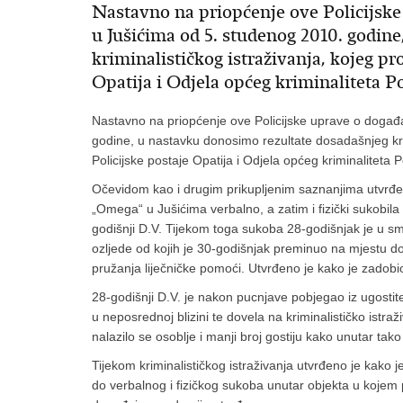
Nastavno na priopćenje ove Policijske
u Jušićima od 5. studenog 2010. godin
kriminalističkog istraživanja, kojeg pr
Opatija i Odjela općeg kriminaliteta P
Nastavno na priopćenje ove Policijske uprave o događ
godine, u nastavku donosimo rezultate dosadašnjeg krimi
Policijske postaje Opatija i Odjela općeg kriminaliteta
Očevidom kao i drugim prikupljenim saznanjima utvrđen
„Omega“ u Jušićima verbalno, a zatim i fizički sukobila 
godišnji D.V. Tijekom toga sukoba 28-godišnjak je u smje
ozljede od kojih je 30-godišnjak preminuo na mjestu d
pružanja liječničke pomoći. Utvrđeno je kako je zadobi
28-godišnji D.V. je nakon pucnjave pobjegao iz ugostit
u neposrednoj blizini te dovela na kriminalističko istr
nalazilo se osoblje i manji broj gostiju kako unutar tako 
Tijekom kriminalističkog istraživanja utvrđeno je kako j
do verbalnog i fizičkog sukoba unutar objekta u kojem p