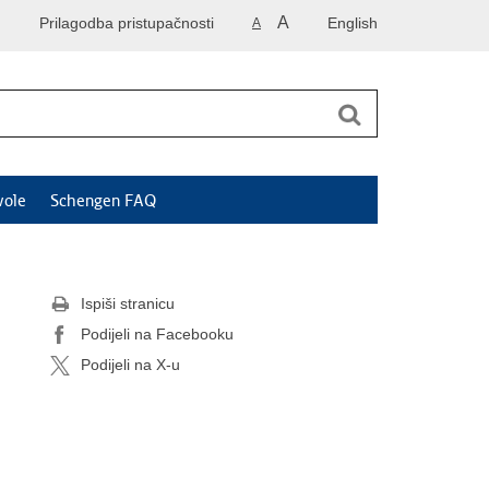
A
Prilagodba pristupačnosti
English
A
vole
Schengen FAQ
Ispiši stranicu
Podijeli na Facebooku
Podijeli na X-u