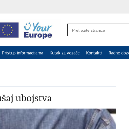
Pristup informacijama
Kutak za vozače
Kontakti
Radne doz
ušaj ubojstva