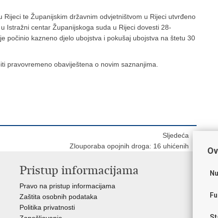
Rijeci te Županijskim državnim odvjetništvom u Rijeci utvrđeno
 u Istražni centar Županijskoga suda u Rijeci dovesti 28-
e počinio kazneno djelo ubojstva i pokušaj ubojstva na štetu 30
st biti pravovremeno obaviještena o novim saznanjima.
Sljedeća
Zlouporaba opojnih droga: 16 uhićenih
Ov
Pristup informacijama
V
Nu
Pravo na pristup informacijama
Apl
Fu
Zaštita osobnih podataka
EMN
Politika privatnosti
Pol
St