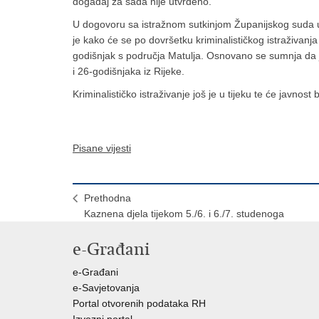
događaj za sada nije utvrđeno.
U dogovoru sa istražnom sutkinjom Županijskog suda u 
je kako će se po dovršetku kriminalističkog istraživanja
godišnjak s područja Matulja. Osnovano se sumnja da j
i 26-godišnjaka iz Rijeke.
Kriminalističko istraživanje još je u tijeku te će javno
Pisane vijesti
Prethodna
Kaznena djela tijekom 5./6. i 6./7. studenoga
e-Građani
e-Građani
e-Savjetovanja
Portal otvorenih podataka RH