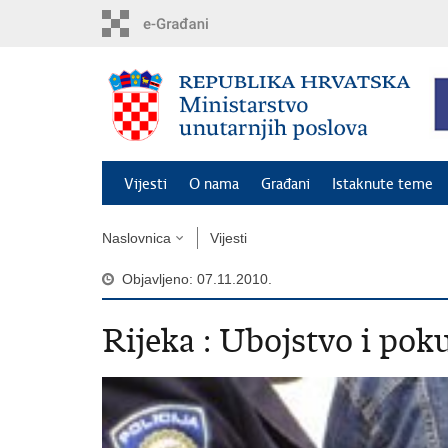
Preskoči
na
glavni
sadržaj
Vijesti
O nama
Građani
Istaknute teme
Naslovnica
Vijesti
Objavljeno: 07.11.2010.
Rijeka : Ubojstvo i pok