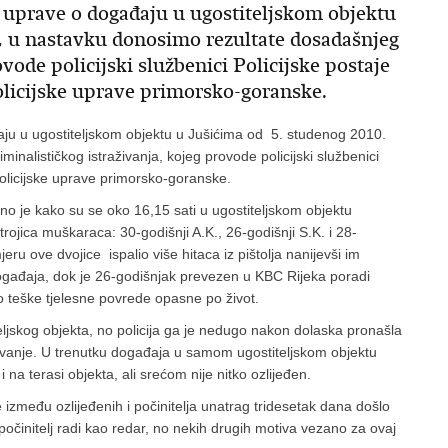
 uprave o događaju u ugostiteljskom objektu
e, u nastavku donosimo rezultate dosadašnjeg
ovode policijski službenici Policijske postaje
olicijske uprave primorsko-goranske.
aju u ugostiteljskom objektu u Jušićima od 5. studenog 2010.
nalističkog istraživanja, kojeg provode policijski službenici
 Policijske uprave primorsko-goranske.
o je kako su se oko 16,15 sati u ugostiteljskom objektu
trojica muškaraca: 30-godišnji A.K., 26-godišnji S.K. i 28-
ru ove dvojice ispalio više hitaca iz pištolja nanijevši im
ogađaja, dok je 26-godišnjak prevezen u KBC Rijeka poradi
o teške tjelesne povrede opasne po život.
eljskog objekta, no policija ga je nedugo nakon dolaska pronašla
aživanje. U trenutku događaja u samom ugostiteljskom objektu
i na terasi objekta, ali srećom nije nitko ozlijeđen.
e između ozlijeđenih i počinitelja unatrag tridesetak dana došlo
očinitelj radi kao redar, no nekih drugih motiva vezano za ovaj