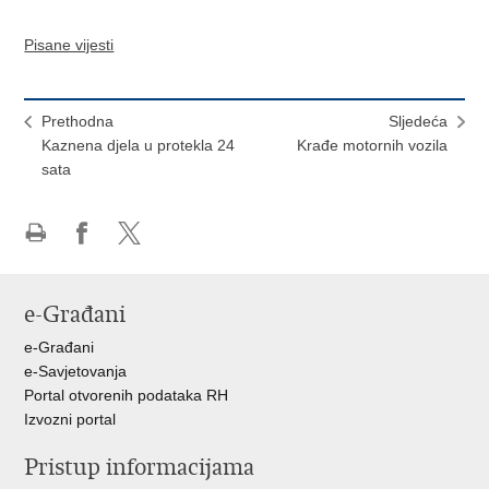
Pisane vijesti
Prethodna
Sljedeća
Kaznena djela u protekla 24
Krađe motornih vozila
sata
Ispiši
Podijeli
Podijeli
stranicu
na
na
Facebooku
X-
e-Građani
u
e-Građani
e-Savjetovanja
Portal otvorenih podataka RH
Izvozni portal
Pristup informacijama