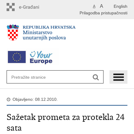
Preskoči
A
English
A
na
Prilagodba pristupačnosti
glavni
sadržaj
Objavljeno: 08.12.2010.
Sažetak prometa za protekla 24
sata