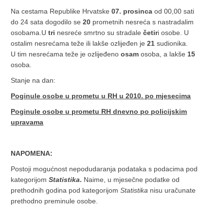
Na cestama Republike Hrvatske
07. prosinca
od 00,00 sati
do 24 sata dogodilo se
20
prometnih nesreća s nastradalim
osobama.U
tri
nesreće smrtno su stradale
četir
i osobe. U
ostalim nesrećama teže ili lakše ozlijeđen je
21
sudionika.
U tim nesrećama teže je ozlijeđeno
osam
osoba, a lakše
15
osoba.
Stanje na dan:
Poginule osobe u prometu u RH u 2010. po mjesecima
Poginule osobe u prometu RH dnevno po policijskim
upravama
NAPOMENA:
Postoji mogućnost nepodudaranja podataka s podacima pod
kategorijom
Statistika
.
Naime, u mjesečne podatke od
prethodnih godina pod kategorijom
Statistika
nisu uračunate
prethodno preminule osobe.