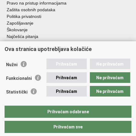
Pravo na pristup informacijama
Zaštita osobnih podataka
Politika privatnosti
Zapošljavanje
Školovanje
Najčešća pitanja
Ova stranica upotrebljava kolačiće
Važne poveznice
Aplikacije
Prihvaćam
Ne prihvaćam
Nužni
EMN Nacionalna kontaktna točka za Republiku Hrvatsku
Policijske uprave
Prihvaćam
Ne prihvaćam
Funkcionalni
Policijska akademija
Muzej policije
Prihvaćam
Ne prihvaćam
Statistički
Zaklada policijske solidarnosti
Sindikati
Udruge
Prihvaćam odabrane
Dom zdravlja MUP-a
Prihvaćam sve
Povratak na vrh