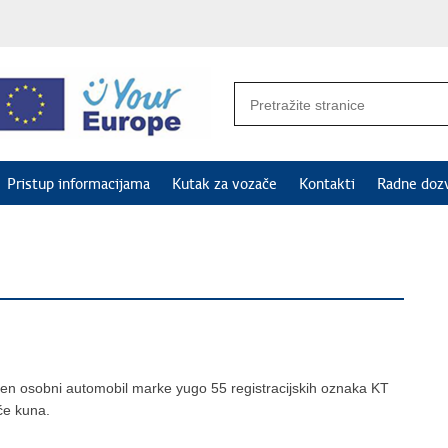
Pristup informacijama
Kutak za vozače
Kontakti
Radne doz
aden osobni automobil marke yugo 55 registracijskih oznaka KT
uće kuna.