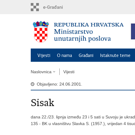
Preskoči
na
glavni
sadržaj
Vijesti
O nama
Građani
Istaknute teme
Naslovnica
Vijesti
Objavljeno: 24.06.2001.
Sisak
dana 22./23. lipnja između 23 i 5 sati u Suvoju je ukr
135 - BK u vlasništvu Slavka S. (1957.), vrijedan 4 tis