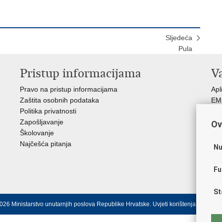
Sljedeća
Pula
Pristup informacijama
V
Pravo na pristup informacijama
Apl
Zaštita osobnih podataka
EMN
Politika privatnosti
Pol
Zapošljavanje
Pol
Ov
Školovanje
Muz
Najčešća pitanja
Zak
Nu
Sin
Ud
Fu
Dom
St
026 Ministarstvo unutarnjih poslova Republike Hrvatske.
Uvjeti korištenja
.
Izjava o 