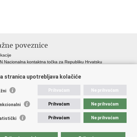
ažne poveznice
ikacije
 Nacionalna kontaktna točka za Republiku Hrvatsku
icijske uprave
icijska akademija
a stranica upotrebljava kolačiće
ej policije
lada policijske solidarnosti
Prihvaćam
Ne prihvaćam
žni
dikati
ruge
Prihvaćam
Ne prihvaćam
nkcionalni
 zdravlja MUP-a
Prihvaćam
Ne prihvaćam
atistički
pristupačnosti
.