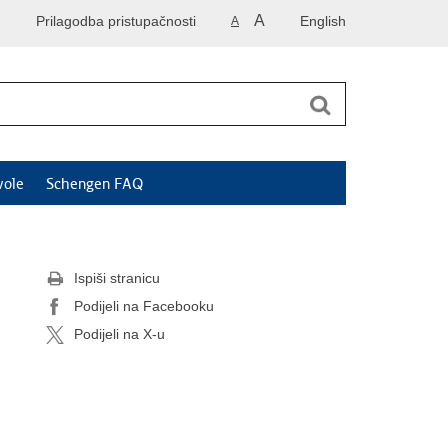
A
Prilagodba pristupačnosti
English
A
vole
Schengen FAQ
Ispiši stranicu
Podijeli na Facebooku
Podijeli na X-u