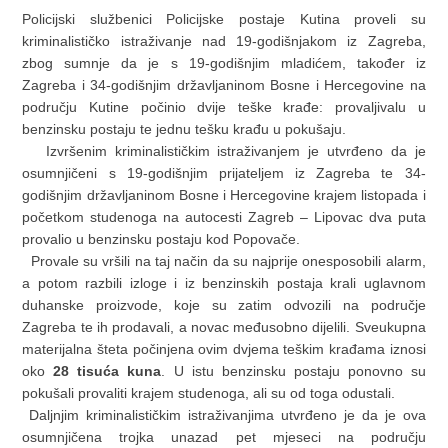
Policijski službenici Policijske postaje Kutina proveli su
kriminalističko istraživanje nad 19-godišnjakom iz Zagreba,
zbog sumnje da je s 19-godišnjim mladićem, također iz
Zagreba i 34-godišnjim državljaninom Bosne i Hercegovine na
području Kutine počinio dvije teške krađe: provaljivalu u
benzinsku postaju te jednu tešku krađu u pokušaju.
Izvršenim kriminalističkim istraživanjem je utvrđeno da je
osumnjičeni s 19-godišnjim prijateljem iz Zagreba te 34-
godišnjim državljaninom Bosne i Hercegovine krajem listopada i
početkom studenoga na autocesti Zagreb – Lipovac dva puta
provalio u benzinsku postaju kod Popovače.
Provale su vršili na taj način da su najprije onesposobili alarm,
a potom razbili izloge i iz benzinskih postaja krali uglavnom
duhanske proizvode, koje su zatim odvozili na područje
Zagreba te ih prodavali, a novac međusobno dijelili. Sveukupna
materijalna šteta počinjena ovim dvjema teškim krađama iznosi
oko
28 tisuća kuna
. U istu benzinsku postaju ponovno su
pokušali provaliti krajem studenoga, ali su od toga odustali.
Daljnjim kriminalističkim istraživanjima utvrđeno je da je ova
osumnjičena trojka unazad pet mjeseci na području