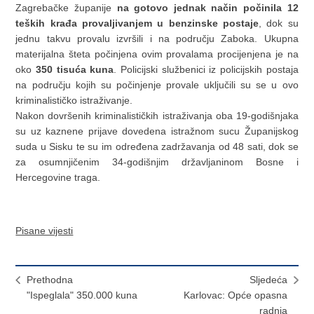
Zagrebačke županije
na gotovo jednak način počinila 12
teških krađa provaljivanjem u benzinske postaje
, dok su
jednu takvu provalu izvršili i na području Zaboka. Ukupna
materijalna šteta počinjena ovim provalama procijenjena je na
oko
350 tisuća kuna
. Policijski službenici iz policijskih postaja
na području kojih su počinjenje provale uključili su se u ovo
kriminalističko istraživanje.
Nakon dovršenih kriminalističkih istraživanja oba 19-godišnjaka
su uz kaznene prijave dovedena istražnom sucu Županijskog
suda u Sisku te su im određena zadržavanja od 48 sati, dok se
za osumnjičenim 34-godišnjim državljaninom Bosne i
Hercegovine traga.
Pisane vijesti
Prethodna
Sljedeća
"Ispeglala" 350.000 kuna
Karlovac: Opće opasna
radnja