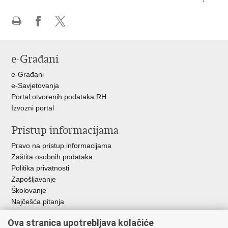
Ispiši
Podijeli
Podijeli
stranicu
na
na
Facebooku
X-
e-Građani
u
e-Građani
e-Savjetovanja
Portal otvorenih podataka RH
Izvozni portal
Pristup informacijama
Pravo na pristup informacijama
Zaštita osobnih podataka
Politika privatnosti
Zapošljavanje
Školovanje
Najčešća pitanja
Ova stranica upotrebljava kolačiće
Važne poveznice