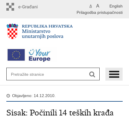
Preskoči
A
English
A
na
Prilagodba pristupačnosti
glavni
sadržaj
Objavljeno: 14.12.2010.
Sisak: Počinili 14 teških krađa