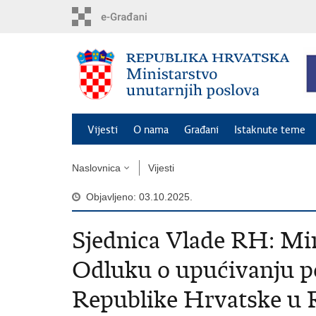
Preskoči
na
glavni
sadržaj
Vijesti
O nama
Građani
Istaknute teme
Naslovnica
Vijesti
Objavljeno: 03.10.2025.
Sjednica Vlade RH: Min
Odluku o upućivanju po
Republike Hrvatske u 