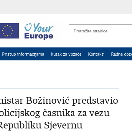
Pristup informacijama
Kutak za vozače
Kontakti
Radne doz
istar Božinović predstavio
licijskog časnika za vezu
Republiku Sjevernu