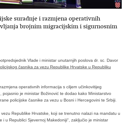
ijske suradnje i razmjena operativnih
avljanja brojnim migracijskim i sigurnosnim
potpredsjednik Vlade i ministar unutarnjih poslova dr. sc. Davor
policijskog časnika za vezu Republike Hrvatske u Republiku
razmjena operativnih informacija s ciljem učinkovitijeg
“, pojasnio je ministar Božinović te dodao kako Ministarstvo
ane policijske časnike za vezu u Bosni i Hercegovini te Srbiji.
 vezu Republike Hrvatske, koji se trenutno nalazi na mandatu u
 i u Republici Sjevernoj Makedoniji“, zaključio je ministar