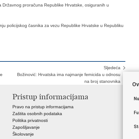
ava Državnog proračuna Republike Hrvatske, osiguranih u
nju policijskog časnika za vezu Republike Hrvatske u Republiku
Sljedeća
je
Božinović: Hrvatska ima najmanje femicida u odnosu
na broj stanovnika
Ov
Pristup informacijama
V
Nu
Pravo na pristup informacijama
Apl
Fu
Zaštita osobnih podataka
EMN
Politika privatnosti
Pol
St
Zapošljavanje
Pol
Školovanje
Muz