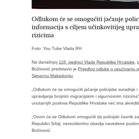
Odlukom će se omogućiti jačanje polic
informacija s ciljem učinkovitijeg upr
rizicima
Foto: You Tube Vlada RH
Na današnjoj
118. sjednici Vlade Republike Hrvatske
, 
Božinović predstavio je
Prijedlog odluke o upućivanju 
Sjevernu Makedoniju
.
„Odlukom će se omogućiti jačanje policijske suradnje i 
upravljanja brojnim migracijskim i sigurnosnim rizicima
unutarnjih poslova Republike Hrvatske već ima akreditir
„Ovom će se Odlukom omogućiti da policijski časnik za
Republici Srbiji, nerezidentno obavlja navedene poslove
Božinović.