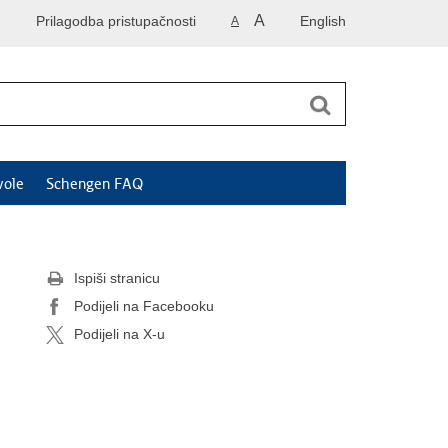
A
Prilagodba pristupačnosti
English
A
vole
Schengen FAQ
Ispiši stranicu
Podijeli na Facebooku
Podijeli na X-u