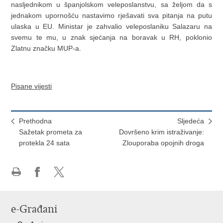
nasljednikom u španjolskom veleposlanstvu, sa željom da s
jednakom upornošću nastavimo rješavati sva pitanja na putu
ulaska u EU. Ministar je zahvalio veleposlaniku Salazaru na
svemu te mu, u znak sjećanja na boravak u RH, poklonio
Zlatnu značku MUP-a.
Pisane vijesti
Prethodna
Sljedeća
Sažetak prometa za
Dovršeno krim istraživanje:
protekla 24 sata
Zlouporaba opojnih droga
Ispiši
Podijeli
Podijeli
stranicu
na
na
Facebooku
X-
e-Građani
u