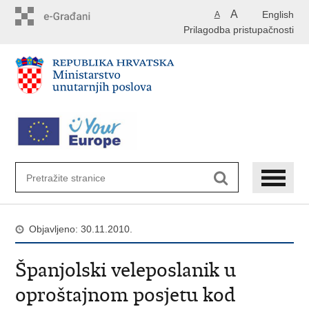
Preskoči
A
English
A
na
Prilagodba pristupačnosti
glavni
sadržaj
Objavljeno: 30.11.2010.
Španjolski veleposlanik u
oproštajnom posjetu kod