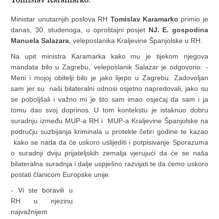
Ministar unutarnjih poslova RH
Tomislav Karamarko
primio je
danas, 30. studenoga, u oproštajni posjet
NJ. E. gospodina
Manuela Salazara
, veleposlanika Kraljevine Španjolske u RH.
Na upit ministra Karamarka kako mu je tijekom njegova
mandata bilo u Zagrebu, veleposlanik Salazar je odgovorio: -
Meni i mojoj obitelji bilo je jako lijepo u Zagrebu. Zadovoljan
sam jer su naši bilateralni odnosi osjetno napredovali, jako su
se poboljšali i važno mi je što sam imao osjećaj da sam i ja
tomu dao svoj doprinos. U tom kontekstu je istaknuo dobru
suradnju između MUP-a RH i MUP-a Kraljevine Španjolske na
području suzbijanja kriminala u protekle četiri godine te kazao
kako se nada da će uskoro uslijediti i potpisivanje Sporazuma
o suradnji dviju prijateljskih zemalja vjerujući da će se naša
bilateralna suradnja i dalje uspješno razvijati te da ćemo uskoro
postati članicom Europske unije.
- Vi ste boravili u
RH u njezinu
najvažnijem