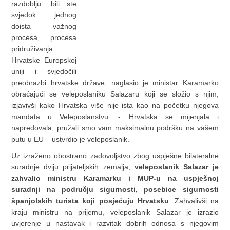
razdoblju: bili ste
svjedok jednog
doista važnog
procesa, procesa
pridruživanja
Hrvatske Europskoj
uniji i svjedočili
preobrazbi hrvatske države, naglasio je ministar Karamarko
obraćajući se veleposlaniku Salazaru koji se složio s njim,
izjavivši kako Hrvatska više nije ista kao na početku njegova
mandata u Veleposlanstvu. - Hrvatska se mijenjala i
napredovala, pružali smo vam maksimalnu podršku na vašem
putu u EU – ustvrdio je veleposlanik.
Uz izraženo obostrano zadovoljstvo zbog uspješne bilateralne
suradnje dviju prijateljskih zemalja,
veleposlanik Salazar je
zahvalio ministru Karamarku i MUP-u na uspješnoj
suradnji na području sigurnosti, posebice sigurnosti
španjolskih turista koji posjećuju Hrvatsku
. Zahvalivši na
kraju ministru na prijemu, veleposlanik Salazar je izrazio
uvjerenje u nastavak i razvitak dobrih odnosa s njegovim