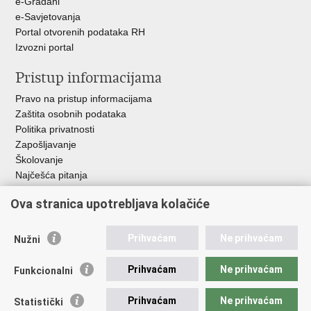
e-Građani
e-Savjetovanja
Portal otvorenih podataka RH
Izvozni portal
Pristup informacijama
Pravo na pristup informacijama
Zaštita osobnih podataka
Politika privatnosti
Zapošljavanje
Školovanje
Najčešća pitanja
Ova stranica upotrebljava kolačiće
Važne poveznice
Aplikacije
Prihvaćam
Ne prihvaćam
Nužni
EMN Nacionalna kontaktna točka za Republiku Hrvatsku
Policijske uprave
Prihvaćam
Ne prihvaćam
Funkcionalni
Policijska akademija
Muzej policije
Prihvaćam
Ne prihvaćam
Statistički
Zaklada policijske solidarnosti