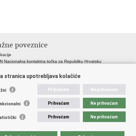
ažne poveznice
ikacije
 Nacionalna kontaktna točka za Republiku Hrvatsku
icijske uprave
icijska akademija
a stranica upotrebljava kolačiće
ej policije
lada policijske solidarnosti
Prihvaćam
Ne prihvaćam
žni
dikati
ruge
Prihvaćam
Ne prihvaćam
nkcionalni
 zdravlja MUP-a
Prihvaćam
Ne prihvaćam
atistički
pristupačnosti
.