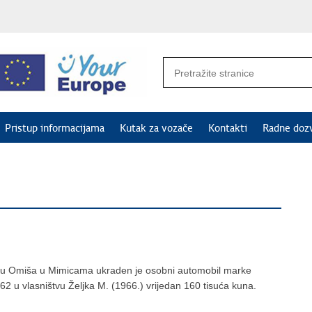
Pristup informacijama
Kutak za vozače
Kontakti
Radne doz
učju Omiša u Mimicama ukraden je osobni automobil marke
2 u vlasništvu Željka M. (1966.) vrijedan 160 tisuća kuna.