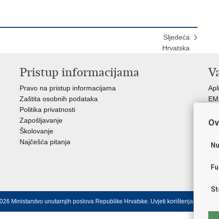
Sljedeća
Hrvatska
Pristup informacijama
V
Pravo na pristup informacijama
Apl
Zaštita osobnih podataka
EMN
Politika privatnosti
Pol
Zapošljavanje
Pol
Ov
Školovanje
Muz
Najčešća pitanja
Zak
Nu
Sin
Ud
Fu
Dom
St
026 Ministarstvo unutarnjih poslova Republike Hrvatske.
Uvjeti korištenja
.
Izjava o 