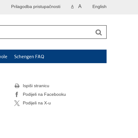
A
Prilagodba pristupačnosti
English
A
vole
Schengen FAQ
Ispiši stranicu
Podijeli na Facebooku
Podijeli na X-u