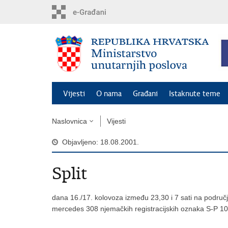
Preskoči
na
glavni
sadržaj
Vijesti
O nama
Građani
Istaknute teme
Naslovnica
Vijesti
Objavljeno: 18.08.2001.
Split
dana 16./17. kolovoza između 23,30 i 7 sati na podr
mercedes 308 njemačkih registracijskih oznaka S-P 106