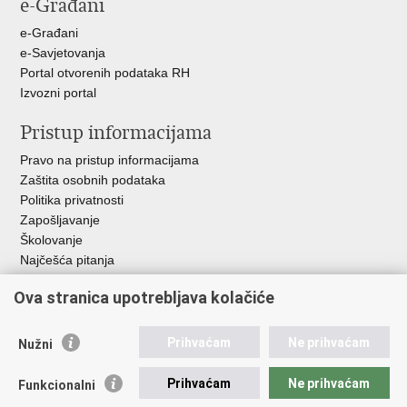
e-Građani
u
e-Građani
e-Savjetovanja
Portal otvorenih podataka RH
Izvozni portal
Pristup informacijama
Pravo na pristup informacijama
Zaštita osobnih podataka
Politika privatnosti
Zapošljavanje
Školovanje
Najčešća pitanja
Ova stranica upotrebljava kolačiće
Važne poveznice
Aplikacije
Prihvaćam
Ne prihvaćam
Nužni
EMN Nacionalna kontaktna točka za Republiku Hrvatsku
Policijske uprave
Prihvaćam
Ne prihvaćam
Funkcionalni
Policijska akademija