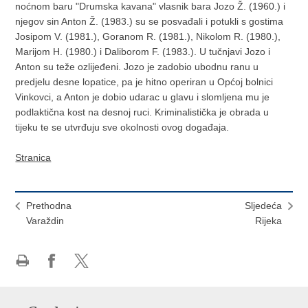
noćnom baru "Drumska kavana" vlasnik bara Jozo Ž. (1960.) i
njegov sin Anton Ž. (1983.) su se posvađali i potukli s gostima
Josipom V. (1981.), Goranom R. (1981.), Nikolom R. (1980.),
Marijom H. (1980.) i Daliborom F. (1983.). U tučnjavi Jozo i
Anton su teže ozlijeđeni. Jozo je zadobio ubodnu ranu u
predjelu desne lopatice, pa je hitno operiran u Općoj bolnici
Vinkovci, a Anton je dobio udarac u glavu i slomljena mu je
podlaktična kost na desnoj ruci. Kriminalistička je obrada u
tijeku te se utvrđuju sve okolnosti ovog događaja.
Stranica
Prethodna
Sljedeća
Varaždin
Rijeka
Ispiši
Podijeli
Podijeli
stranicu
na
na
Facebooku
X-