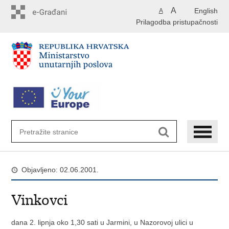
Preskoči
A
English
A
na
Prilagodba pristupačnosti
glavni
sadržaj
Objavljeno: 02.06.2001.
Vinkovci
dana 2. lipnja oko 1,30 sati u Jarmini, u Nazorovoj ulici u