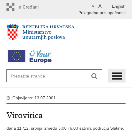
Preskoči
A
English
A
na
Prilagodba pristupačnosti
glavni
sadržaj
Objavljeno: 13.07.2001.
Virovitica
dana 11./12. srpnja između 5,00 i 6,00 sati na području Slatine,