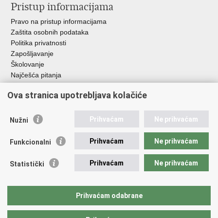
Pristup informacijama
Pravo na pristup informacijama
Zaštita osobnih podataka
Politika privatnosti
Zapošljavanje
Školovanje
Najčešća pitanja
Ova stranica upotrebljava kolačiće
Važne poveznice
Aplikacije
Prihvaćam
Ne prihvaćam
Nužni
EMN Nacionalna kontaktna točka za Republiku Hrvatsku
Policijske uprave
Prihvaćam
Ne prihvaćam
Funkcionalni
Policijska akademija
Muzej policije
Prihvaćam
Ne prihvaćam
Statistički
Zaklada policijske solidarnosti
Sindikati
Udruge
Prihvaćam odabrane
Dom zdravlja MUP-a