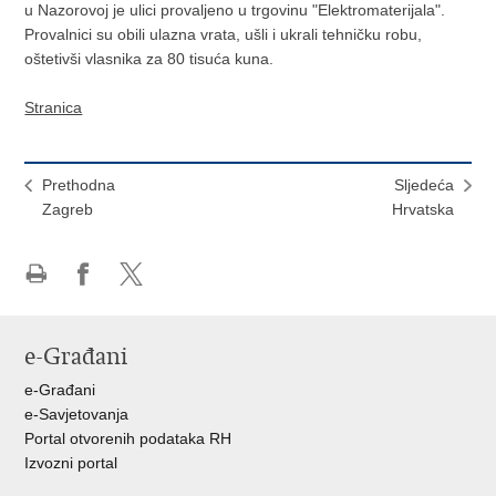
u Nazorovoj je ulici provaljeno u trgovinu "Elektromaterijala".
Provalnici su obili ulazna vrata, ušli i ukrali tehničku robu,
oštetivši vlasnika za 80 tisuća kuna.
Stranica
Prethodna
Sljedeća
Zagreb
Hrvatska
Ispiši
Podijeli
Podijeli
stranicu
na
na
Facebooku
X-
e-Građani
u
e-Građani
e-Savjetovanja
Portal otvorenih podataka RH
Izvozni portal