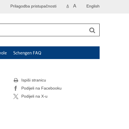
A
Prilagodba pristupačnosti
English
A
vole
Schengen FAQ
Ispiši stranicu
Podijeli na Facebooku
Podijeli na X-u