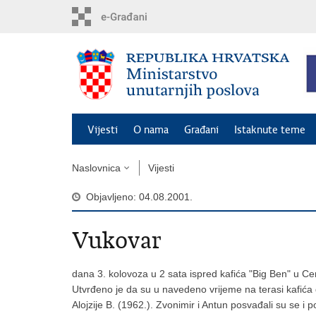
Preskoči
na
glavni
sadržaj
Vijesti
O nama
Građani
Istaknute teme
Naslovnica
Vijesti
Objavljeno: 04.08.2001.
Vukovar
dana 3. kolovoza u 2 sata ispred kafića "Big Ben" u C
Utvrđeno je da su u navedeno vrijeme na terasi kafića dul
Alojzije B. (1962.). Zvonimir i Antun posvađali su se i 