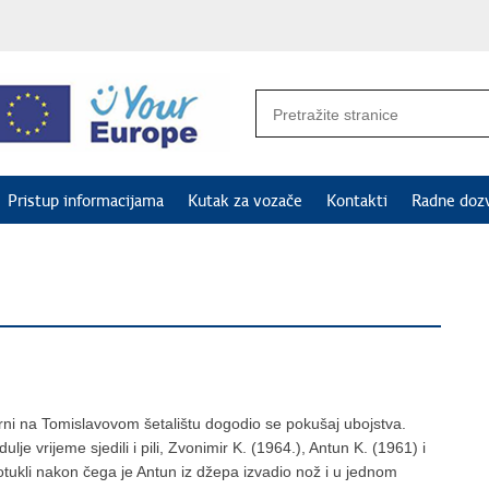
Pristup informacijama
Kutak za vozače
Kontakti
Radne doz
erni na Tomislavovom šetalištu dogodio se pokušaj ubojstva.
je vrijeme sjedili i pili, Zvonimir K. (1964.), Antun K. (1961) i
potukli nakon čega je Antun iz džepa izvadio nož i u jednom