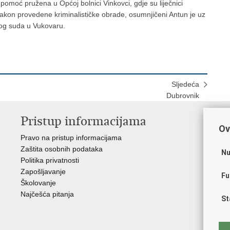
 pomoć pružena u Općoj bolnici Vinkovci, gdje su liječnici
. Nakon provedene kriminalističke obrade, osumnjičeni Antun je uz
kog suda u Vukovaru.
Sljedeća
Dubrovnik
Pristup informacijama
V
Ov
Pravo na pristup informacijama
Apl
Zaštita osobnih podataka
EMN
Nu
Politika privatnosti
Pol
Zapošljavanje
Pol
Fu
Školovanje
Muz
Najčešća pitanja
Zak
St
Sin
Ud
Dom