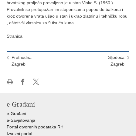
hrvatskog proljeća provaljeno je u stan Vinke S. (1960.).
Provalnik se protupožarnim stepenicama popeo do balkona i
kroz otvorena vrata ušao u stan i ukrao zlatninu i tehničku robu
, oštetivši vlasnicu za 9 tisuća kuna.
Stranica
Prethodna
Sljedeća
Zagreb
Zagreb
Ispiši
Podijeli
Podijeli
stranicu
na
na
Facebooku
X-
e-Građani
u
e-Građani
e-Savjetovanja
Portal otvorenih podataka RH
Izvozni portal