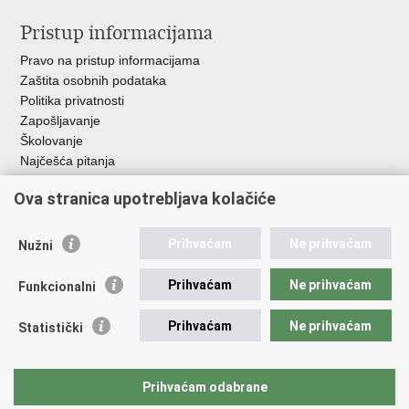
Pristup informacijama
Pravo na pristup informacijama
Zaštita osobnih podataka
Politika privatnosti
Zapošljavanje
Školovanje
Najčešća pitanja
Ova stranica upotrebljava kolačiće
Važne poveznice
Aplikacije
Prihvaćam
Ne prihvaćam
Nužni
EMN Nacionalna kontaktna točka za Republiku Hrvatsku
Policijske uprave
Prihvaćam
Ne prihvaćam
Funkcionalni
Policijska akademija
Muzej policije
Prihvaćam
Ne prihvaćam
Statistički
Zaklada policijske solidarnosti
Sindikati
Udruge
Prihvaćam odabrane
Dom zdravlja MUP-a