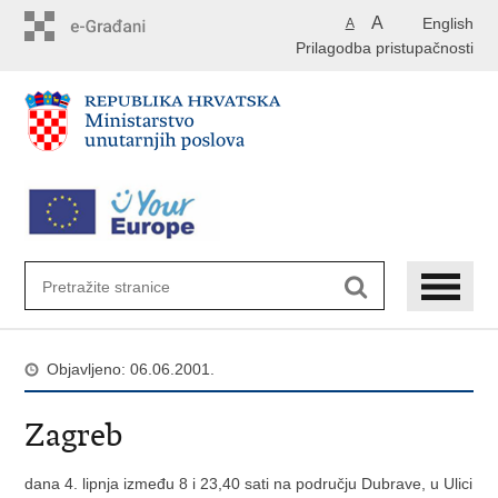
Preskoči
A
English
A
na
Prilagodba pristupačnosti
glavni
sadržaj
Objavljeno: 06.06.2001.
Zagreb
dana 4. lipnja između 8 i 23,40 sati na području Dubrave, u Ulici