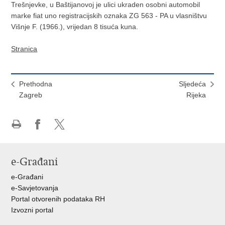
Trešnjevke, u Baštijanovoj je ulici ukraden osobni automobil
marke fiat uno registracijskih oznaka ZG 563 - PA u vlasništvu
Višnje F. (1966.), vrijedan 8 tisuća kuna.
Stranica
Prethodna
Sljedeća
Zagreb
Rijeka
Ispiši
Podijeli
Podijeli
stranicu
na
na
Facebooku
X-
e-Građani
u
e-Građani
e-Savjetovanja
Portal otvorenih podataka RH
Izvozni portal