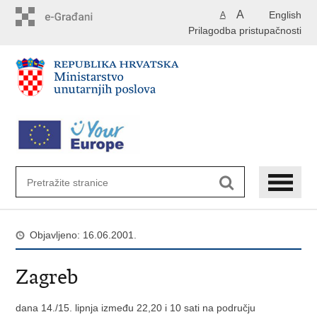
Preskoči
A
English
A
na
Prilagodba pristupačnosti
glavni
sadržaj
Objavljeno: 16.06.2001.
Zagreb
dana 14./15. lipnja između 22,20 i 10 sati na području