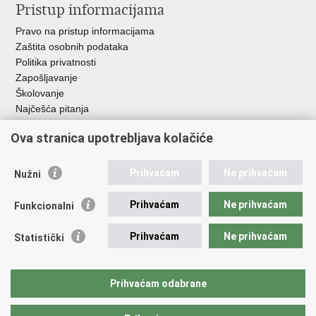
Pristup informacijama
Pravo na pristup informacijama
Zaštita osobnih podataka
Politika privatnosti
Zapošljavanje
Školovanje
Najčešća pitanja
Ova stranica upotrebljava kolačiće
Važne poveznice
Aplikacije
Prihvaćam
Ne prihvaćam
Nužni
EMN Nacionalna kontaktna točka za Republiku Hrvatsku
Policijske uprave
Prihvaćam
Ne prihvaćam
Funkcionalni
Policijska akademija
Muzej policije
Prihvaćam
Ne prihvaćam
Statistički
Zaklada policijske solidarnosti
Sindikati
Udruge
Prihvaćam odabrane
Dom zdravlja MUP-a