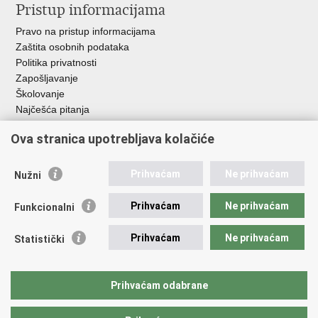
Pristup informacijama
Pravo na pristup informacijama
Zaštita osobnih podataka
Politika privatnosti
Zapošljavanje
Školovanje
Najčešća pitanja
Ova stranica upotrebljava kolačiće
Važne poveznice
Aplikacije
Prihvaćam
Ne prihvaćam
Nužni
EMN Nacionalna kontaktna točka za Republiku Hrvatsku
Policijske uprave
Prihvaćam
Ne prihvaćam
Funkcionalni
Policijska akademija
Muzej policije
Prihvaćam
Ne prihvaćam
Statistički
Zaklada policijske solidarnosti
Sindikati
Udruge
Prihvaćam odabrane
Dom zdravlja MUP-a