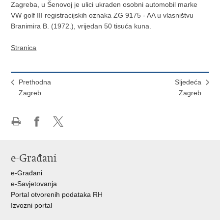
Zagreba, u Šenovoj je ulici ukraden osobni automobil marke
VW golf III registracijskih oznaka ZG 9175 - AA u vlasništvu
Branimira B. (1972.), vrijedan 50 tisuća kuna.
Stranica
Prethodna
Sljedeća
Zagreb
Zagreb
Ispiši
Podijeli
Podijeli
stranicu
na
na
Facebooku
X-
e-Građani
u
e-Građani
e-Savjetovanja
Portal otvorenih podataka RH
Izvozni portal