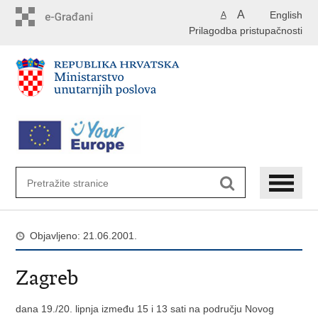
Preskoči
A
English
A
na
Prilagodba pristupačnosti
glavni
sadržaj
Objavljeno: 21.06.2001.
Zagreb
dana 19./20. lipnja između 15 i 13 sati na području Novog