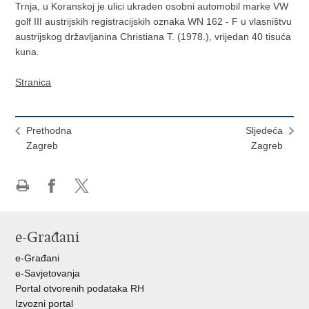
Trnja, u Koranskoj je ulici ukraden osobni automobil marke VW
golf III austrijskih registracijskih oznaka WN 162 - F u vlasništvu
austrijskog državljanina Christiana T. (1978.), vrijedan 40 tisuća
kuna.
Stranica
Prethodna
Sljedeća
Zagreb
Zagreb
Ispiši
Podijeli
Podijeli
stranicu
na
na
Facebooku
X-
e-Građani
u
e-Građani
e-Savjetovanja
Portal otvorenih podataka RH
Izvozni portal