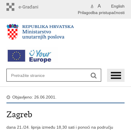
Preskoči
A
English
A
na
Prilagodba pristupačnosti
glavni
sadržaj
Objavljeno: 26.06.2001.
Zagreb
dana 21./24. lipnja između 18,30 sati i ponoći na području