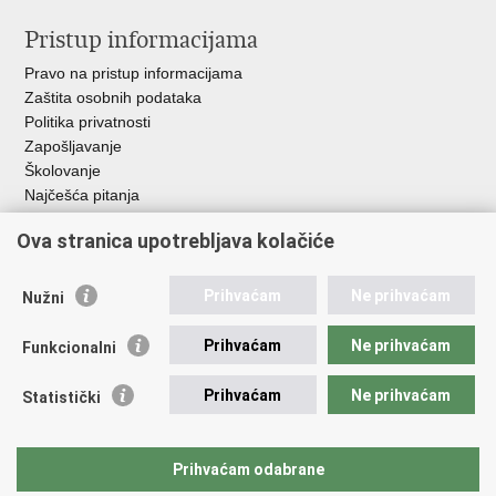
Pristup informacijama
Pravo na pristup informacijama
Zaštita osobnih podataka
Politika privatnosti
Zapošljavanje
Školovanje
Najčešća pitanja
Ova stranica upotrebljava kolačiće
Važne poveznice
Aplikacije
Prihvaćam
Ne prihvaćam
Nužni
EMN Nacionalna kontaktna točka za Republiku Hrvatsku
Policijske uprave
Prihvaćam
Ne prihvaćam
Funkcionalni
Policijska akademija
Muzej policije
Prihvaćam
Ne prihvaćam
Statistički
Zaklada policijske solidarnosti
Sindikati
Udruge
Prihvaćam odabrane
Dom zdravlja MUP-a