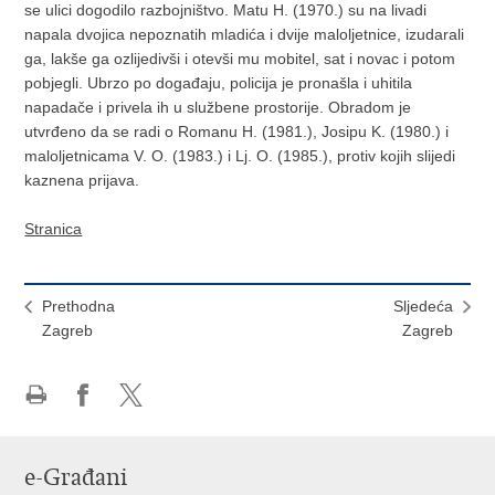
se ulici dogodilo razbojništvo. Matu H. (1970.) su na livadi
napala dvojica nepoznatih mladića i dvije maloljetnice, izudarali
ga, lakše ga ozlijedivši i otevši mu mobitel, sat i novac i potom
pobjegli. Ubrzo po događaju, policija je pronašla i uhitila
napadače i privela ih u službene prostorije. Obradom je
utvrđeno da se radi o Romanu H. (1981.), Josipu K. (1980.) i
maloljetnicama V. O. (1983.) i Lj. O. (1985.), protiv kojih slijedi
kaznena prijava.
Stranica
Prethodna
Sljedeća
Zagreb
Zagreb
Ispiši
Podijeli
Podijeli
stranicu
na
na
Facebooku
X-
e-Građani
u