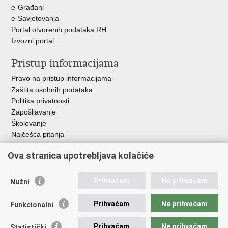
e-Građani
e-Savjetovanja
Portal otvorenih podataka RH
Izvozni portal
Pristup informacijama
Pravo na pristup informacijama
Zaštita osobnih podataka
Politika privatnosti
Zapošljavanje
Školovanje
Najčešća pitanja
Ova stranica upotrebljava kolačiće
Važne poveznice
Aplikacije
Prihvaćam
Ne prihvaćam
Nužni
EMN Nacionalna kontaktna točka za Republiku Hrvatsku
Policijske uprave
Prihvaćam
Ne prihvaćam
Funkcionalni
Policijska akademija
Muzej policije
Prihvaćam
Ne prihvaćam
Statistički