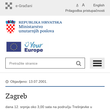
Preskoči
A
English
A
na
Prilagodba pristupačnosti
glavni
sadržaj
Objavljeno: 13.07.2001.
Zagreb
dana 12. srpnja oko 3,00 sata na području Trešnjevke u