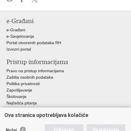
Ispiši
Podijeli
Podijeli
stranicu
na
na
Facebooku
X-
e-Građani
u
e-Građani
e-Savjetovanja
Portal otvorenih podataka RH
Izvozni portal
Pristup informacijama
Pravo na pristup informacijama
Zaštita osobnih podataka
Politika privatnosti
Zapošljavanje
Školovanje
Najčešća pitanja
Ova stranica upotrebljava kolačiće
Važne poveznice
Aplikacije
Prihvaćam
Ne prihvaćam
Nužni