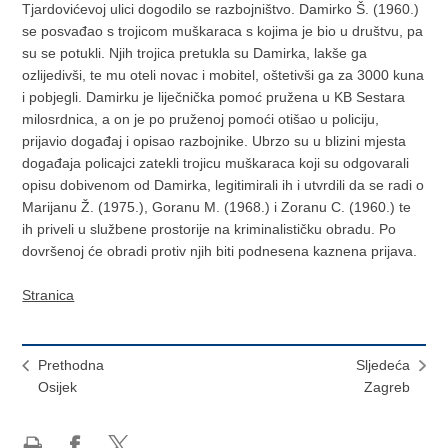
Tjardovićevoj ulici dogodilo se razbojništvo. Damirko Š. (1960.)
se posvađao s trojicom muškaraca s kojima je bio u društvu, pa
su se potukli. Njih trojica pretukla su Damirka, lakše ga
ozlijedivši, te mu oteli novac i mobitel, oštetivši ga za 3000 kuna
i pobjegli. Damirku je liječnička pomoć pružena u KB Sestara
milosrdnica, a on je po pruženoj pomoći otišao u policiju,
prijavio događaj i opisao razbojnike. Ubrzo su u blizini mjesta
događaja policajci zatekli trojicu muškaraca koji su odgovarali
opisu dobivenom od Damirka, legitimirali ih i utvrdili da se radi o
Marijanu Ž. (1975.), Goranu M. (1968.) i Zoranu C. (1960.) te
ih priveli u službene prostorije na kriminalističku obradu. Po
dovršenoj će obradi protiv njih biti podnesena kaznena prijava.
Stranica
Prethodna
Sljedeća
Osijek
Zagreb