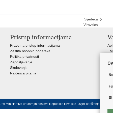
Sljedeća
Virovitica
Pristup informacijama
V
Pravo na pristup informacijama
Apl
Zaštita osobnih podataka
EMN
Politika privatnosti
Pol
Zapošljavanje
Pol
Ov
Školovanje
Muz
Najčešća pitanja
Zak
Nu
Sin
Ud
Fu
Dom
St
026 Ministarstvo unutarnjih poslova Republike Hrvatske.
Uvjeti korištenja
.
Izjava o 