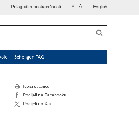
A
Prilagodba pristupačnosti
English
A
vole
Schengen FAQ
Ispiši stranicu
Podijeli na Facebooku
Podijeli na X-u