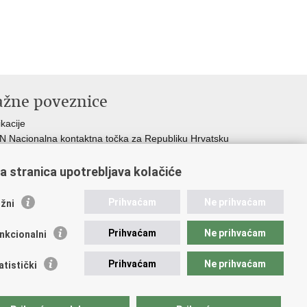
ažne poveznice
ikacije
 Nacionalna kontaktna točka za Republiku Hrvatsku
icijske uprave
icijska akademija
a stranica upotrebljava kolačiće
ej policije
lada policijske solidarnosti
Prihvaćam
Ne prihvaćam
žni
dikati
ruge
Prihvaćam
Ne prihvaćam
nkcionalni
 zdravlja MUP-a
Prihvaćam
Ne prihvaćam
atistički
pristupačnosti
.