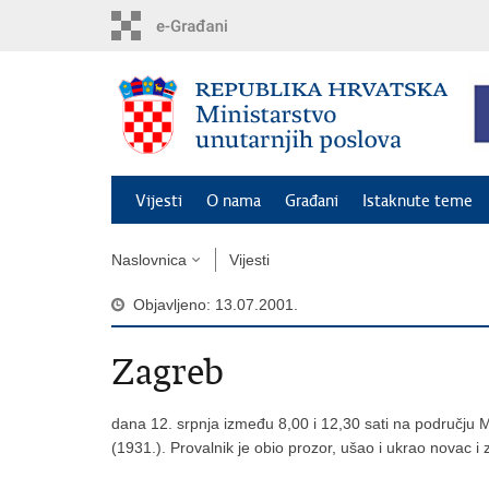
Preskoči
na
glavni
sadržaj
Vijesti
O nama
Građani
Istaknute teme
Naslovnica
Vijesti
Objavljeno: 13.07.2001.
Zagreb
dana 12. srpnja između 8,00 i 12,30 sati na području M
(1931.). Provalnik je obio prozor, ušao i ukrao novac i z