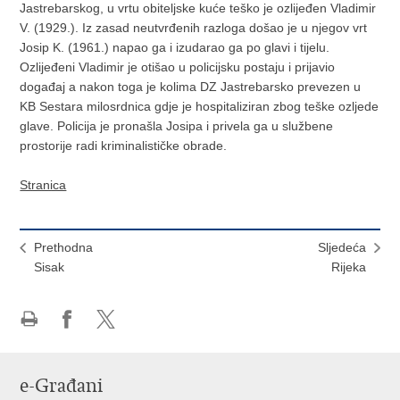
Jastrebarskog, u vrtu obiteljske kuće teško je ozlijeđen Vladimir
V. (1929.). Iz zasad neutvrđenih razloga došao je u njegov vrt
Josip K. (1961.) napao ga i izudarao ga po glavi i tijelu.
Ozlijeđeni Vladimir je otišao u policijsku postaju i prijavio
događaj a nakon toga je kolima DZ Jastrebarsko prevezen u
KB Sestara milosrdnica gdje je hospitaliziran zbog teške ozljede
glave. Policija je pronašla Josipa i privela ga u službene
prostorije radi kriminalističke obrade.
Stranica
Prethodna
Sljedeća
Sisak
Rijeka
Ispiši
Podijeli
Podijeli
stranicu
na
na
Facebooku
X-
e-Građani
u