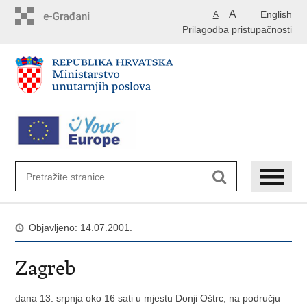
Preskoči
A
English
A
na
Prilagodba pristupačnosti
glavni
sadržaj
Objavljeno: 14.07.2001.
Zagreb
dana 13. srpnja oko 16 sati u mjestu Donji Oštrc, na području