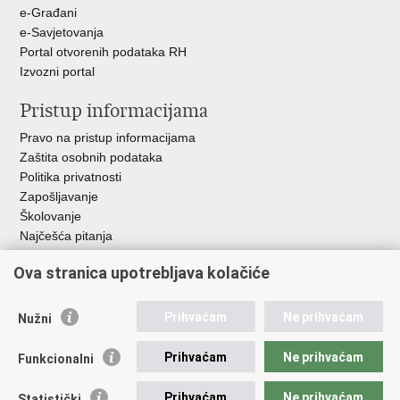
e-Građani
e-Savjetovanja
Portal otvorenih podataka RH
Izvozni portal
Pristup informacijama
Pravo na pristup informacijama
Zaštita osobnih podataka
Politika privatnosti
Zapošljavanje
Školovanje
Najčešća pitanja
Ova stranica upotrebljava kolačiće
Važne poveznice
Aplikacije
Prihvaćam
Ne prihvaćam
Nužni
EMN Nacionalna kontaktna točka za Republiku Hrvatsku
Policijske uprave
Prihvaćam
Ne prihvaćam
Funkcionalni
Policijska akademija
Muzej policije
Prihvaćam
Ne prihvaćam
Statistički