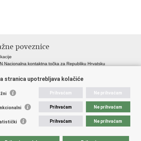
ažne poveznice
ikacije
 Nacionalna kontaktna točka za Republiku Hrvatsku
icijske uprave
icijska akademija
a stranica upotrebljava kolačiće
ej policije
lada policijske solidarnosti
Prihvaćam
Ne prihvaćam
žni
dikati
ruge
Prihvaćam
Ne prihvaćam
nkcionalni
 zdravlja MUP-a
Prihvaćam
Ne prihvaćam
atistički
pristupačnosti
.