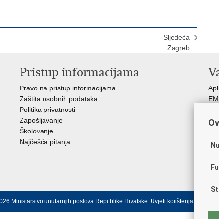
Sljedeća
Zagreb
Pristup informacijama
V
Pravo na pristup informacijama
Apl
Zaštita osobnih podataka
EMN
Politika privatnosti
Pol
Zapošljavanje
Pol
Ov
Školovanje
Muz
Najčešća pitanja
Zak
Nu
Sin
Ud
Fu
Dom
St
026 Ministarstvo unutarnjih poslova Republike Hrvatske.
Uvjeti korištenja
.
Izjava o 