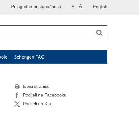
A
Prilagodba pristupačnosti
English
A
vole
Schengen FAQ
Ispiši stranicu
Podijeli na Facebooku
Podijeli na X-u