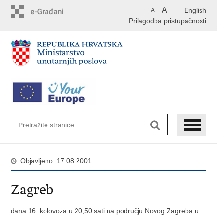
Preskoči
A
English
A
na
Prilagodba pristupačnosti
glavni
sadržaj
Objavljeno: 17.08.2001.
Zagreb
dana 16. kolovoza u 20,50 sati na području Novog Zagreba u