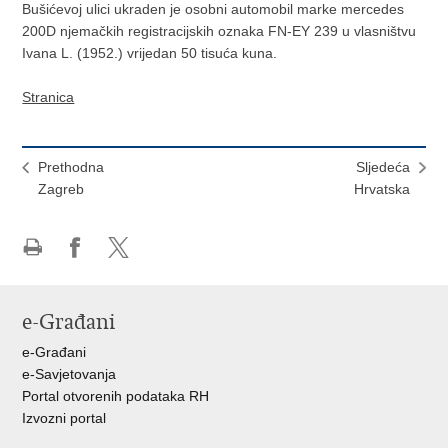
Bušićevoj ulici ukraden je osobni automobil marke mercedes
200D njemačkih registracijskih oznaka FN-EY 239 u vlasništvu
Ivana L. (1952.) vrijedan 50 tisuća kuna.
Stranica
Prethodna
Sljedeća
Zagreb
Hrvatska
Ispiši
Podijeli
Podijeli
stranicu
na
na
Facebooku
X-
e-Građani
u
e-Građani
e-Savjetovanja
Portal otvorenih podataka RH
Izvozni portal