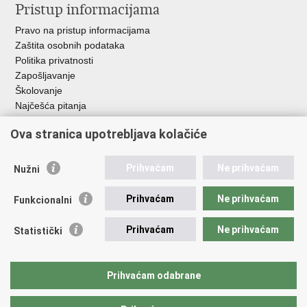
Pristup informacijama
Pravo na pristup informacijama
Zaštita osobnih podataka
Politika privatnosti
Zapošljavanje
Školovanje
Najčešća pitanja
Ova stranica upotrebljava kolačiće
Važne poveznice
Aplikacije
Prihvaćam
Ne prihvaćam
Nužni
EMN Nacionalna kontaktna točka za Republiku Hrvatsku
Policijske uprave
Prihvaćam
Ne prihvaćam
Funkcionalni
Policijska akademija
Muzej policije
Prihvaćam
Ne prihvaćam
Statistički
Zaklada policijske solidarnosti
Sindikati
Udruge
Prihvaćam odabrane
Dom zdravlja MUP-a