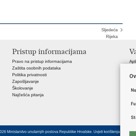
Sljedeća
Rijeka
Pristup informacijama
V
Pravo na pristup informacijama
Apl
Zaštita osobnih podataka
EMN
Politika privatnosti
Pol
Ov
Zapošljavanje
Pol
Školovanje
Muz
Nu
Najčešća pitanja
Zak
Sin
Fu
Ud
Dom
St
026 Ministarstvo unutarnjih poslova Republike Hrvatske.
Uvjeti korištenja
.
Izjava o 