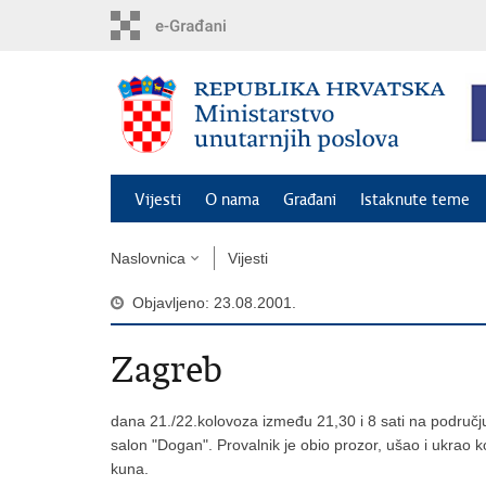
Preskoči
na
glavni
sadržaj
Vijesti
O nama
Građani
Istaknute teme
Naslovnica
Vijesti
Objavljeno: 23.08.2001.
Zagreb
dana 21./22.kolovoza između 21,30 i 8 sati na području
salon "Dogan". Provalnik je obio prozor, ušao i ukrao k
kuna.