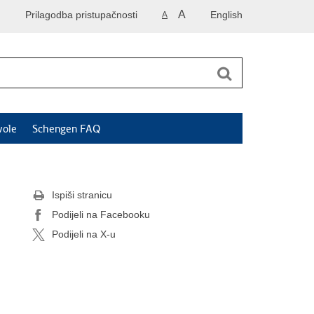
A
Prilagodba pristupačnosti
English
A
vole
Schengen FAQ
Ispiši stranicu
Podijeli na Facebooku
Podijeli na X-u