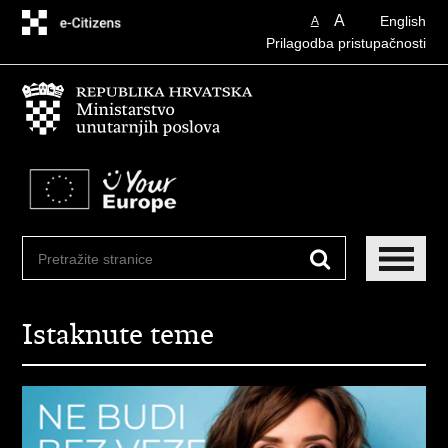
Preskoči
A
English
A
na
Prilagodba pristupačnosti
glavni
sadržaj
Istaknute teme