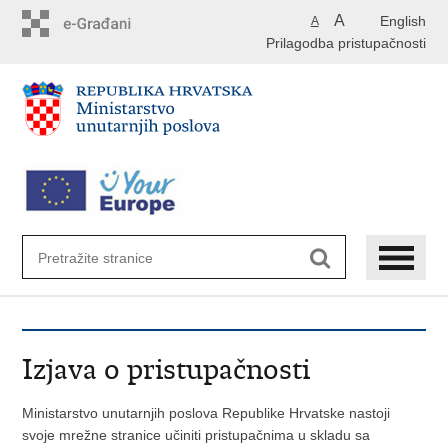
Preskoči
A
English
A
na
Prilagodba pristupačnosti
glavni
sadržaj
Izjava o pristupačnosti
Ministarstvo unutarnjih poslova Republike Hrvatske nastoji
svoje mrežne stranice učiniti pristupačnima u skladu sa