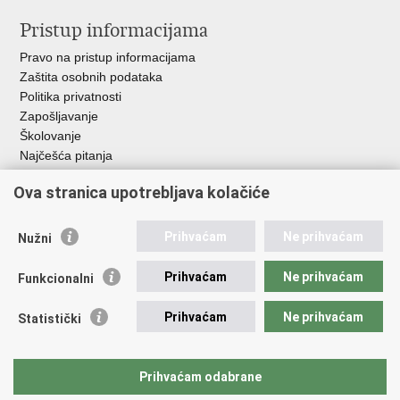
Pristup informacijama
Pravo na pristup informacijama
Zaštita osobnih podataka
Politika privatnosti
Zapošljavanje
Školovanje
Najčešća pitanja
Ova stranica upotrebljava kolačiće
Važne poveznice
Aplikacije
Prihvaćam
Ne prihvaćam
Nužni
EMN Nacionalna kontaktna točka za Republiku Hrvatsku
Policijske uprave
Prihvaćam
Ne prihvaćam
Funkcionalni
Policijska akademija
Muzej policije
Prihvaćam
Ne prihvaćam
Statistički
Zaklada policijske solidarnosti
Sindikati
Udruge
Prihvaćam odabrane
Dom zdravlja MUP-a