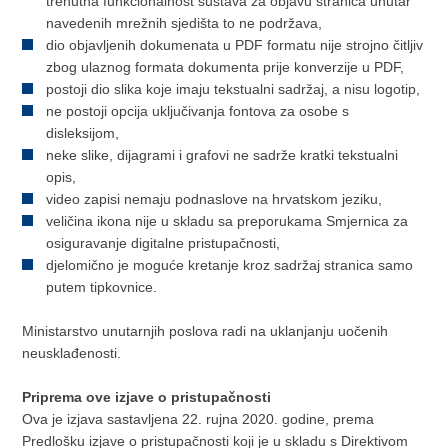
trenutna funkcionalnost sustava za objavu stranica unutar
navedenih mrežnih sjedišta to ne podržava,
dio objavljenih dokumenata u PDF formatu nije strojno čitljiv
zbog ulaznog formata dokumenta prije konverzije u PDF,
postoji dio slika koje imaju tekstualni sadržaj, a nisu logotip,
ne postoji opcija uključivanja fontova za osobe s
disleksijom,
neke slike, dijagrami i grafovi ne sadrže kratki tekstualni
opis,
video zapisi nemaju podnaslove na hrvatskom jeziku,
veličina ikona nije u skladu sa preporukama Smjernica za
osiguravanje digitalne pristupačnosti,
djelomično je moguće kretanje kroz sadržaj stranica samo
putem tipkovnice.
Ministarstvo unutarnjih poslova radi na uklanjanju uočenih
neusklađenosti.
Priprema ove izjave o pristupačnosti
Ova je izjava sastavljena 22. rujna 2020. godine, prema
Predlošku izjave o pristupačnosti koji je u skladu s Direktivom