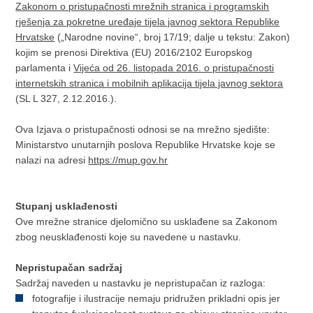
Zakonom o pristupačnosti mrežnih stranica i programskih
rješenja za pokretne uređaje tijela javnog sektora Republike
Hrvatske
(„Narodne novine“, broj 17/19; dalje u tekstu: Zakon)
kojim se prenosi Direktiva (EU) 2016/2102 Europskog
parlamenta i
Vijeća od 26. listopada 2016. o pristupačnosti
internetskih stranica i mobilnih aplikacija tijela javnog sektora
(SL L 327, 2.12.2016.).
Ova Izjava o pristupačnosti odnosi se na mrežno sjedište:
Ministarstvo unutarnjih poslova Republike Hrvatske koje se
nalazi na adresi
https://mup.gov.hr
Stupanj usklađenosti
Ove mrežne stranice djelomično su usklađene sa Zakonom
zbog neusklađenosti koje su navedene u nastavku.
Nepristupačan sadržaj
Sadržaj naveden u nastavku je nepristupačan iz razloga:
fotografije i ilustracije nemaju pridružen prikladni opis jer