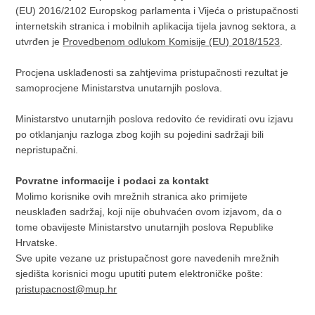
(EU) 2016/2102 Europskog parlamenta i Vijeća o pristupačnosti
internetskih stranica i mobilnih aplikacija tijela javnog sektora, a
utvrđen je
Provedbenom odlukom Komisije (EU) 2018/1523
.
Procjena usklađenosti sa zahtjevima pristupačnosti rezultat je
samoprocjene Ministarstva unutarnjih poslova.
Ministarstvo unutarnjih poslova redovito će revidirati ovu izjavu
po otklanjanju razloga zbog kojih su pojedini sadržaji bili
nepristupačni.
Povratne informacije i podaci za kontakt
Molimo korisnike ovih mrežnih stranica ako primijete
neusklađen sadržaj, koji nije obuhvaćen ovom izjavom, da o
tome obavijeste Ministarstvo unutarnjih poslova Republike
Hrvatske.
Sve upite vezane uz pristupačnost gore navedenih mrežnih
sjedišta korisnici mogu uputiti putem elektroničke pošte:
pristupacnost@mup.hr