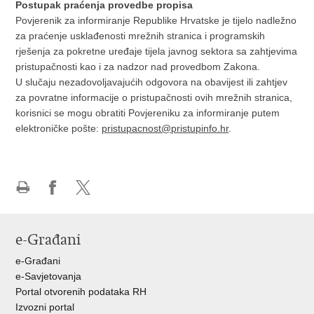
Postupak praćenja provedbe propisa
Povjerenik za informiranje Republike Hrvatske je tijelo nadležno
za praćenje usklađenosti mrežnih stranica i programskih
rješenja za pokretne uređaje tijela javnog sektora sa zahtjevima
pristupačnosti kao i za nadzor nad provedbom Zakona.
U slučaju nezadovoljavajućih odgovora na obavijest ili zahtjev
za povratne informacije o pristupačnosti ovih mrežnih stranica,
korisnici se mogu obratiti Povjereniku za informiranje putem
elektroničke pošte:
pristupacnost@pristupinfo.hr
.
Ispiši
Podijeli
Podijeli
stranicu
na
na
Facebooku
X-
e-Građani
u
e-Građani
e-Savjetovanja
Portal otvorenih podataka RH
Izvozni portal