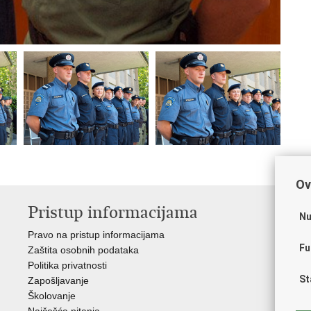
Ov
Pristup informacijama
V
Nu
Pravo na pristup informacijama
Apl
Fu
Zaštita osobnih podataka
EMN
Politika privatnosti
Pol
St
Zapošljavanje
Pol
Školovanje
Muz
Najčešća pitanja
Zak