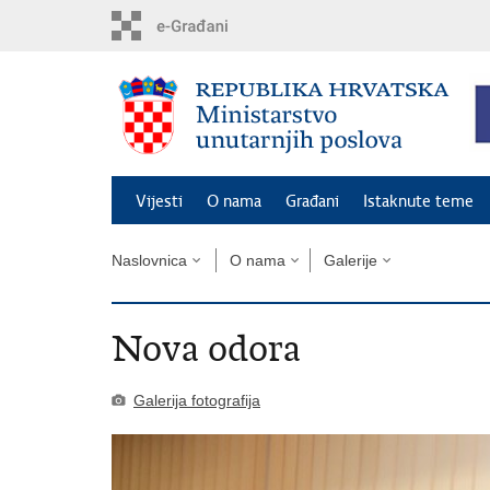
Preskoči
na
glavni
sadržaj
Vijesti
O nama
Građani
Istaknute teme
Naslovnica
O nama
Galerije
Nova odora
Galerija fotografija