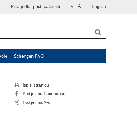
A
Prilagodba pristupačnosti
English
A
vole
Schengen FAQ
Ispiši stranicu
Podijeli na Facebooku
Podijeli na X-u