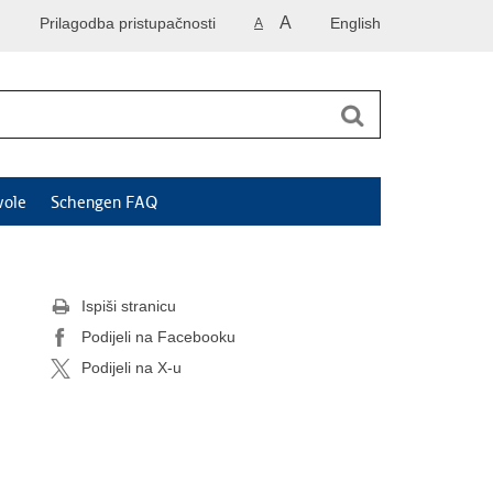
A
Prilagodba pristupačnosti
English
A
vole
Schengen FAQ
Ispiši stranicu
Podijeli na Facebooku
Podijeli na X-u