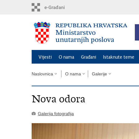
Preskoči
na
glavni
sadržaj
Vijesti
O nama
Građani
Istaknute teme
Naslovnica
O nama
Galerije
Nova odora
Galerija fotografija