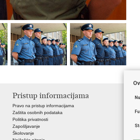
Ov
Pristup informacijama
V
Nu
Pravo na pristup informacijama
Apl
Fu
Zaštita osobnih podataka
EMN
Politika privatnosti
Pol
St
Zapošljavanje
Pol
Školovanje
Muz
Najčešća pitanja
Zak