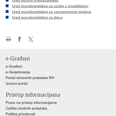
Ured pučkog pravobranitelja
Ured pravobraniteljice za osobe s invaliditetom
Ured pravobraniteljice za ravnopravnost spolova
Ured pravobraniteljice za djecu
Ispiši
Podijeli
Podijeli
stranicu
na
na
Facebooku
X-
e-Građani
u
e-Građani
e-Savjetovanja
Portal otvorenih podataka RH
Izvozni portal
Pristup informacijama
Pravo na pristup informacijama
Zaštita osobnih podataka
Politika privatnosti