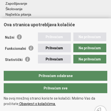
Zapošljavanje
Školovanje
Najčešća pitanja
Ova stranica upotrebljava kolačiće
Važne poveznice
Aplikacije
Prihvaćam
Ne prihvaćam
Nužni
EMN Nacionalna kontaktna točka za Republiku Hrvatsku
Policijske uprave
Prihvaćam
Ne prihvaćam
Funkcionalni
Policijska akademija
Muzej policije
Prihvaćam
Ne prihvaćam
Statistički
Zaklada policijske solidarnosti
Sindikati
Udruge
Prihvaćam odabrane
Dom zdravlja MUP-a
Prihvaćam sve
Povratak na vrh
Na ovoj mrežnoj stranci koriste se kolačići. Molimo Vas da
Copyright © 2026 Ministarstvo unutarnjih poslova Republike Hrvatske.
pročitate
Obavijest o kolačićima.
Uvjeti korištenja
.
Izjava o pristupačnosti
.