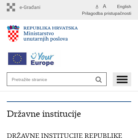
Preskoči
A
English
A
na
Prilagodba pristupačnosti
glavni
sadržaj
Državne institucije
DRŽAVNE INSTITUCIJE REPUBLIKE