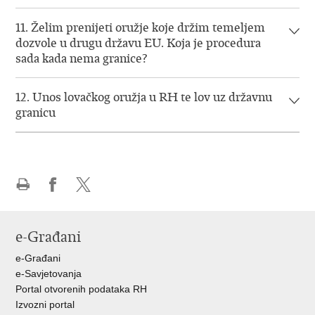
11. Želim prenijeti oružje koje držim temeljem
dozvole u drugu državu EU. Koja je procedura
sada kada nema granice?
12. Unos lovačkog oružja u RH te lov uz državnu
granicu
Ispiši
Podijeli
Podijeli
stranicu
na
na
Facebooku
X-
e-Građani
u
e-Građani
e-Savjetovanja
Portal otvorenih podataka RH
Izvozni portal