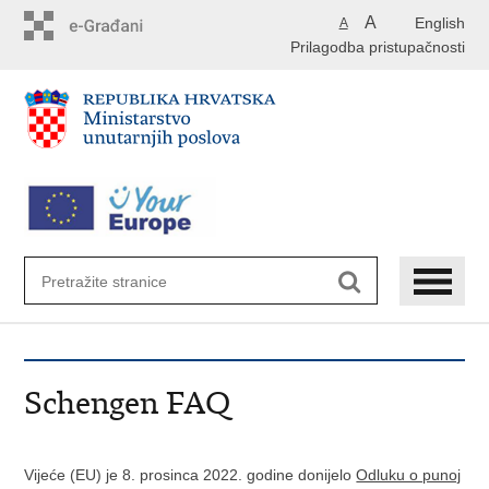
Preskoči
A
English
A
na
Prilagodba pristupačnosti
glavni
sadržaj
Schengen FAQ
Vijeće (EU) je 8. prosinca 2022. godine donijelo
Odluku o punoj