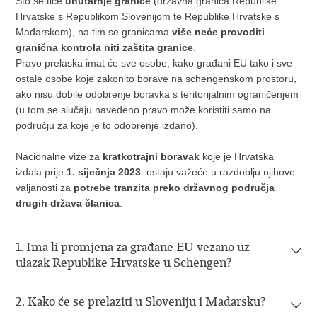
Što se tiče
unutarnje granice
(državna granica Republike
Hrvatske s Republikom Slovenijom te Republike Hrvatske s
Mađarskom), na tim se granicama
više neće provoditi
granična kontrola
niti zaštita granice
.
Pravo prelaska imat će sve osobe, kako građani EU tako i sve
ostale osobe koje zakonito borave na schengenskom prostoru,
ako nisu dobile odobrenje boravka s teritorijalnim ograničenjem
(u tom se slučaju navedeno pravo može koristiti samo na
području za koje je to odobrenje izdano).
Nacionalne vize za
kratkotrajni boravak
koje je Hrvatska
izdala prije
1. siječnja 2023
. ostaju važeće u razdoblju njihove
valjanosti za
potrebe tranzita preko državnog područja
drugih država članica
.
1. Ima li promjena za građane EU vezano uz
ulazak Republike Hrvatske u Schengen?
2. Kako će se prelaziti u Sloveniju i Mađarsku?