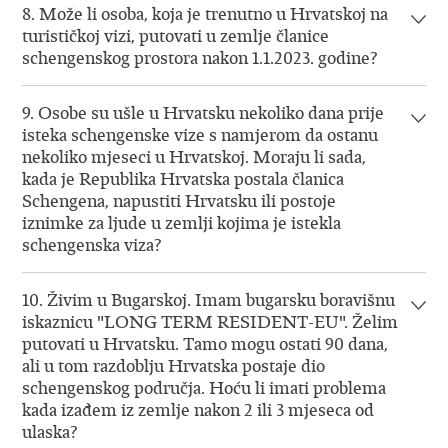
8. Može li osoba, koja je trenutno u Hrvatskoj na
turističkoj vizi, putovati u zemlje članice
schengenskog prostora nakon 1.1.2023. godine?
9. Osobe su ušle u Hrvatsku nekoliko dana prije
isteka schengenske vize s namjerom da ostanu
nekoliko mjeseci u Hrvatskoj. Moraju li sada,
kada je Republika Hrvatska postala članica
Schengena, napustiti Hrvatsku ili postoje
iznimke za ljude u zemlji kojima je istekla
schengenska viza?
10. Živim u Bugarskoj. Imam bugarsku boravišnu
iskaznicu "LONG TERM RESIDENT-EU". Želim
putovati u Hrvatsku. Tamo mogu ostati 90 dana,
ali u tom razdoblju Hrvatska postaje dio
schengenskog područja. Hoću li imati problema
kada izađem iz zemlje nakon 2 ili 3 mjeseca od
ulaska?