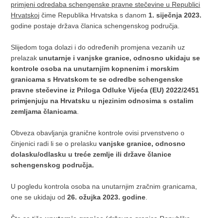
primjeni odredaba schengenske pravne stečevine u Republici
Hrvatskoj
čime Republika Hrvatska s danom
1. siječnja 2023.
godine postaje država članica schengenskog područja.
Slijedom toga dolazi i do određenih promjena vezanih uz
prelazak
unutarnje i vanjske granice, odnosno ukidaju se
kontrole osoba na unutarnjim kopnenim i morskim
granicama s Hrvatskom te se odredbe schengenske
pravne stečevine iz Priloga Odluke Vijeća (EU) 2022/2451
primjenjuju na Hrvatsku u njezinim odnosima s ostalim
zemljama članicama
.
Obveza obavljanja granične kontrole ovisi prvenstveno o
činjenici radi li se o prelasku
vanjske granice, odnosno
dolasku/odlasku u treće zemlje ili države članice
schengenskog područja.
U pogledu kontrola osoba na unutarnjim zračnim granicama,
one se ukidaju od
26. ožujka 2023. godine
.