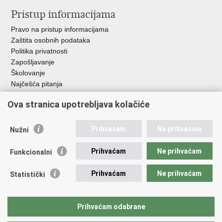
Pristup informacijama
Pravo na pristup informacijama
Zaštita osobnih podataka
Politika privatnosti
Zapošljavanje
Školovanje
Najčešća pitanja
Ova stranica upotrebljava kolačiće
Važne poveznice
Aplikacije
Prihvaćam
Ne prihvaćam
Nužni
EMN Nacionalna kontaktna točka za Republiku Hrvatsku
Policijske uprave
Prihvaćam
Ne prihvaćam
Funkcionalni
Policijska akademija
Muzej policije
Prihvaćam
Ne prihvaćam
Statistički
Zaklada policijske solidarnosti
Sindikati
Udruge
Prihvaćam odabrane
Dom zdravlja MUP-a