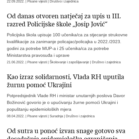
22.09.2022. | Pisane vijesti | Društvo i zajednica
Od danas otvoren natječaj za upis u III.
razred Policijske škole „Josip Jović“
Policijska škola upisuje 100 učenika/ca za stjecanje strukovne
kvalifikacije za zanimanje policajac/policajka u 2022./2023.
godini za potrebe MUP-a i 25 učenika/ca za potrebe
Ministarstva pravosuđa i uprave
21.06.2022. | Pisane vijesti | Školovanje i zapošljavanje | Društvo i zajednica
Kao izraz solidarnosti, Vlada RH uputila
žurnu pomoć Ukrajini
Potpredsjednik Vlade RH i ministar unutarnjih poslova Davor
Božinović govorio je o upućivanju žurne pomoći Ukrajini i
popuštanju epidemioloških mjera
08.04.2022. | Pisane vijesti | Suradnja | Društvo i zajednica
Od sutra u ponoć izvan snage gotovo sva