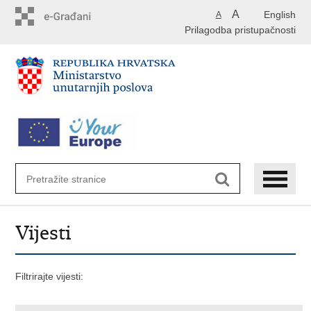
Preskoči
A
English
A
na
Prilagodba pristupačnosti
glavni
sadržaj
Vijesti
Filtrirajte vijesti: