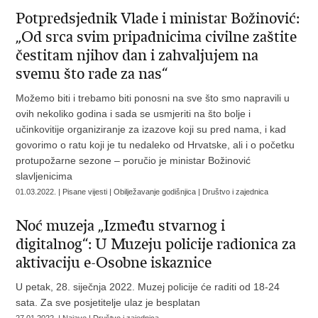
Potpredsjednik Vlade i ministar Božinović:
„Od srca svim pripadnicima civilne zaštite
čestitam njihov dan i zahvaljujem na
svemu što rade za nas“
Možemo biti i trebamo biti ponosni na sve što smo napravili u
ovih nekoliko godina i sada se usmjeriti na što bolje i
učinkovitije organiziranje za izazove koji su pred nama, i kad
govorimo o ratu koji je tu nedaleko od Hrvatske, ali i o početku
protupožarne sezone – poručio je ministar Božinović
slavljenicima
01.03.2022. | Pisane vijesti | Obilježavanje godišnjica | Društvo i zajednica
Noć muzeja „Između stvarnog i
digitalnog“: U Muzeju policije radionica za
aktivaciju e-Osobne iskaznice
U petak, 28. siječnja 2022. Muzej policije će raditi od 18-24
sata. Za sve posjetitelje ulaz je besplatan