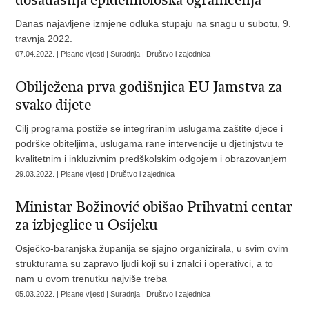
dosadašnja epidemiološka ograničenja
Danas najavljene izmjene odluka stupaju na snagu u subotu, 9.
travnja 2022.
07.04.2022. | Pisane vijesti | Suradnja | Društvo i zajednica
Obilježena prva godišnjica EU Jamstva za
svako dijete
Cilj programa postiže se integriranim uslugama zaštite djece i
podrške obiteljima, uslugama rane intervencije u djetinjstvu te
kvalitetnim i inkluzivnim predškolskim odgojem i obrazovanjem
29.03.2022. | Pisane vijesti | Društvo i zajednica
Ministar Božinović obišao Prihvatni centar
za izbjeglice u Osijeku
Osječko-baranjska županija se sjajno organizirala, u svim ovim
strukturama su zapravo ljudi koji su i znalci i operativci, a to
nam u ovom trenutku najviše treba
05.03.2022. | Pisane vijesti | Suradnja | Društvo i zajednica