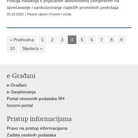
Policija nastavlja s pojačanim aktivnostima usmjerenim na
sprečavanje i sankcioniranje najtežih prometnih prekršaja
02.10.2020. | Pisane vijesti | Promet i vozila
« Prethodna
1
2
3
4
5
6
7
8
9
10
Sljedeća »
e-Građani
e-Građani
e-Savjetovanja
Portal otvorenih podataka RH
Izvozni portal
Pristup informacijama
Pravo na pristup informacijama
Zaštita osobnih podataka