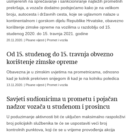
usmjerenih na sprečavanje i sankcioniranje najtežih prometnih
prekršaja, a vozače dodatno podsjećamo kako je na velikom
broju, autocesta i državnih cesta, koje se uglavnom nalaze u
kontinentalnom i gorskom dijelu Republike Hrvatske, obavezno
korištenje zimske opreme na vozilima u razdoblju od 15.
studenog 2020. do 15. travnja 2021. godine
20.11.2020. | Pisane vijesti | Promet i vozila
Od 15. studenog do 15. travnja obvezno
korištenje zimske opreme
Obavezna je u zimskim uvjetima na prometnicama, odnosno
kad je kolnik prekriven snijegom ili kad je na kolniku poledica
13.11.2020. | Pisane vijesti | Promet i vozila
Savjeti sudionicima u prometu i pojačan
nadzor vozača u studenom i prosincu
U poduzimanje aktivnosti bit će uključen maksimalno raspoloživi
broj policijskih službenika te će se uspostaviti veći broj
kontrolnih punktova, koji će se u vrijeme provođenja akcija