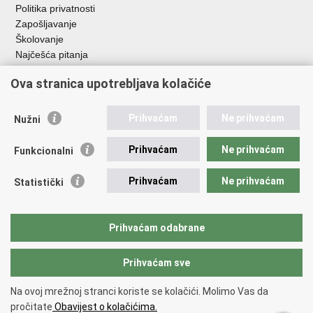
Politika privatnosti
Zapošljavanje
Školovanje
Najčešća pitanja
Ova stranica upotrebljava kolačiće
Važne poveznice
Aplikacije
Prihvaćam
Ne prihvaćam
Nužni
EMN Nacionalna kontaktna točka za Republiku Hrvatsku
Policijske uprave
Prihvaćam
Ne prihvaćam
Funkcionalni
Policijska akademija
Muzej policije
Prihvaćam
Ne prihvaćam
Statistički
Zaklada policijske solidarnosti
Sindikati
Udruge
Prihvaćam odabrane
Dom zdravlja MUP-a
Prihvaćam sve
Povratak na vrh
Na ovoj mrežnoj stranci koriste se kolačići. Molimo Vas da
Copyright © 2026 Ministarstvo unutarnjih poslova Republike Hrvatske.
pročitate
Obavijest o kolačićima.