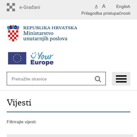
Preskoči
A
English
A
na
Prilagodba pristupačnosti
glavni
sadržaj
Vijesti
Filtrirajte vijesti: