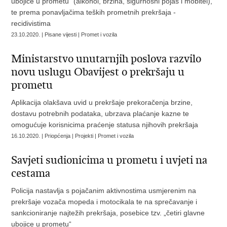
ubojice u prometu“ (alkohol, brzina, sigurnosni pojas i mobitel),
te prema ponavljačima teških prometnih prekršaja -
recidivistima
23.10.2020. | Pisane vijesti | Promet i vozila
Ministarstvo unutarnjih poslova razvilo
novu uslugu Obavijest o prekršaju u
prometu
Aplikacija olakšava uvid u prekršaje prekoračenja brzine,
dostavu potrebnih podataka, ubrzava plaćanje kazne te
omogućuje korisnicima praćenje statusa njihovih prekršaja
16.10.2020. | Priopćenja | Projekti | Promet i vozila
Savjeti sudionicima u prometu i uvjeti na
cestama
Policija nastavlja s pojačanim aktivnostima usmjerenim na
prekršaje vozača mopeda i motocikala te na sprečavanje i
sankcioniranje najtežih prekršaja, posebice tzv. „četiri glavne
ubojice u prometu“