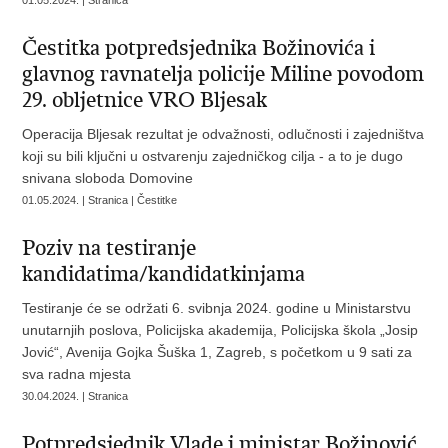
01.05.2024. | Stranica
Čestitka potpredsjednika Božinovića i
glavnog ravnatelja policije Miline povodom
29. obljetnice VRO Bljesak
Operacija Bljesak rezultat je odvažnosti, odlučnosti i zajedništva
koji su bili ključni u ostvarenju zajedničkog cilja - a to je dugo
snivana sloboda Domovine
01.05.2024. | Stranica | Čestitke
Poziv na testiranje
kandidatima/kandidatkinjama
Testiranje će se održati 6. svibnja 2024. godine u Ministarstvu
unutarnjih poslova, Policijska akademija, Policijska škola „Josip
Jović“, Avenija Gojka Šuška 1, Zagreb, s početkom u 9 sati za
sva radna mjesta
30.04.2024. | Stranica
Potpredsjednik Vlade i ministar Božinović