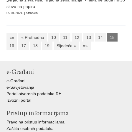
„Ni jedna žrtva više, ni jedna žena manje“ - neka ne bude mrtvo
slovo na papiru
05.04.2024. | Stranica
««
« Prethodna
10
11
12
13
14
15
16
17
18
19
Sljedeća »
»»
e-Građani
e-Građani
e-Savjetovanja
Portal otvorenih podataka RH
Izvozni portal
Pristup informacijama
Pravo na pristup informacijama
Zaštita osobnih podataka