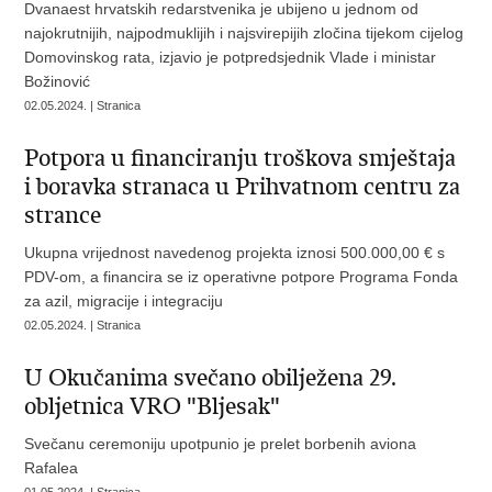
Dvanaest hrvatskih redarstvenika je ubijeno u jednom od
najokrutnijih, najpodmuklijih i najsvirepijih zločina tijekom cijelog
Domovinskog rata, izjavio je potpredsjednik Vlade i ministar
Božinović
02.05.2024. | Stranica
Potpora u financiranju troškova smještaja
i boravka stranaca u Prihvatnom centru za
strance
Ukupna vrijednost navedenog projekta iznosi 500.000,00 € s
PDV-om, a financira se iz operativne potpore Programa Fonda
za azil, migracije i integraciju
02.05.2024. | Stranica
U Okučanima svečano obilježena 29.
obljetnica VRO "Bljesak"
Svečanu ceremoniju upotpunio je prelet borbenih aviona
Rafalea