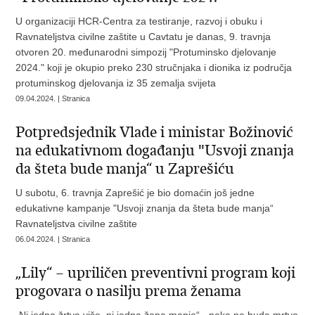
U organizaciji HCR-Centra za testiranje, razvoj i obuku i
Ravnateljstva civilne zaštite u Cavtatu je danas, 9. travnja
otvoren 20. međunarodni simpozij "Protuminsko djelovanje
2024." koji je okupio preko 230 stručnjaka i dionika iz područja
protuminskog djelovanja iz 35 zemalja svijeta
09.04.2024. | Stranica
Potpredsjednik Vlade i ministar Božinović
na edukativnom događanju "Usvoji znanja
da šteta bude manja“ u Zaprešiću
U subotu, 6. travnja Zaprešić je bio domaćin još jedne
edukativne kampanje "Usvoji znanja da šteta bude manja“
Ravnateljstva civilne zaštite
06.04.2024. | Stranica
„Lily“ – upriličen preventivni program koji
progovara o nasilju prema ženama