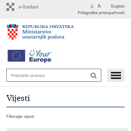
Preskoči
A
English
A
na
Prilagodba pristupačnosti
glavni
sadržaj
Vijesti
Filtrirajte vijesti: