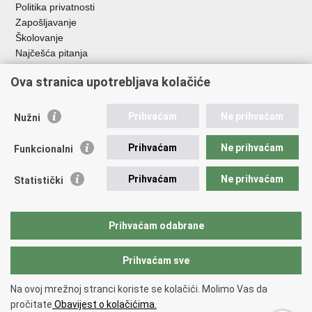
Politika privatnosti
Zapošljavanje
Školovanje
Najčešća pitanja
Ova stranica upotrebljava kolačiće
Važne poveznice
Aplikacije
Prihvaćam
Ne prihvaćam
Nužni
EMN Nacionalna kontaktna točka za Republiku Hrvatsku
Policijske uprave
Prihvaćam
Ne prihvaćam
Funkcionalni
Policijska akademija
Muzej policije
Prihvaćam
Ne prihvaćam
Statistički
Zaklada policijske solidarnosti
Sindikati
Udruge
Prihvaćam odabrane
Dom zdravlja MUP-a
Prihvaćam sve
Povratak na vrh
Na ovoj mrežnoj stranci koriste se kolačići. Molimo Vas da
Copyright © 2026 Ministarstvo unutarnjih poslova Republike Hrvatske.
pročitate
Obavijest o kolačićima.