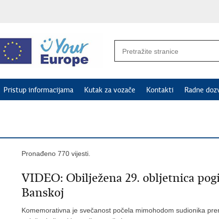
Pristup informacijama
Kutak za vozače
Kontakti
Radne doz
Pronađeno 770 vijesti.
VIDEO: Obilježena 29. obljetnica pogi
Banskoj
Komemorativna je svečanost počela mimohodom sudionika prema