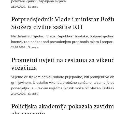
položeni vijenci i zapaljene svijeće
26.07.2020. | Stranica
Potpredsjednik Vlade i ministar Božin
Stožera civilne zaštite RH
Na današnjoj sjednici Vlade Republike Hrvatske, potpredsjednik 
intenzivirao nadzor nad provođenjem propisanih mjera i preporuka
24.07.2020. | Stranica
Prometni uvjeti na cestama za vikend 2
vozačima
Vrijeme će tijekom petka i subote prijepodne, biti promjenljivo o
grmljavinom. U ostatku vikenda pretežno sunčano, a samo je pon
ponedjeljak, a u takvim uvjetima, kolnik može biti vlažan i skliza
24.07.2020. | Stranica
Policijska akademija pokazala zavid