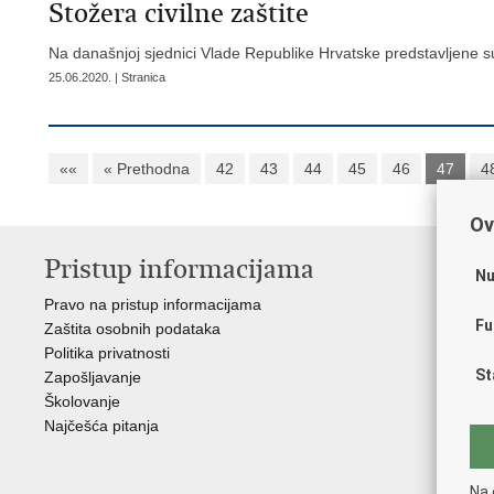
Stožera civilne zaštite
Na današnjoj sjednici Vlade Republike Hrvatske predstavljene su
25.06.2020. | Stranica
««
« Prethodna
42
43
44
45
46
47
4
Ov
Pristup informacijama
V
Nu
Pravo na pristup informacijama
Apl
Fu
Zaštita osobnih podataka
EMN
Politika privatnosti
Pol
St
Zapošljavanje
Pol
Školovanje
Muz
Najčešća pitanja
Zak
Sin
Ud
Na 