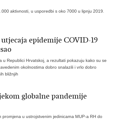
000 aktivnosti, u usporedbi s oko 7000 u lipnju 2019.
je utjecaja epidemije COVID-19
osao
u Republici Hrvatskoj, a rezultati pokazuju kako su se
navedenim okolnostima dobro snalazili i vrlo dobro
ih bližnjih
tijekom globalne pandemije
ijskih promjena u ustrojstvenim jedinicama MUP-a RH do