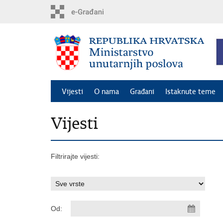
Preskoči
na
glavni
sadržaj
Vijesti
O nama
Građani
Istaknute teme
Vijesti
Filtrirajte vijesti:
Od: