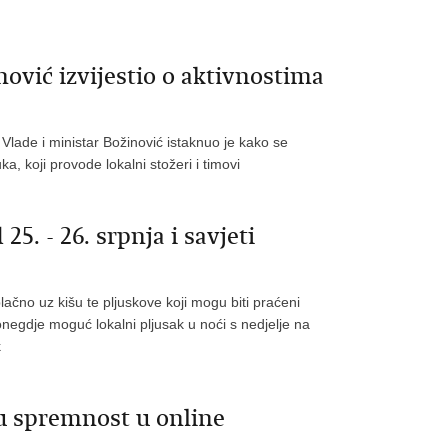
ović izvijestio o aktivnostima
Vlade i ministar Božinović istaknuo je kako se
, koji provode lokalni stožeri i timovi
5. - 26. srpnja i savjeti
blačno uz kišu te pljuskove koji mogu biti praćeni
egdje moguć lokalni pljusak u noći s nedjelje na
k
nu spremnost u online