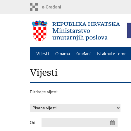
Preskoči
na
glavni
sadržaj
Vijesti
O nama
Građani
Istaknute teme
Vijesti
Filtrirajte vijesti:
Od: