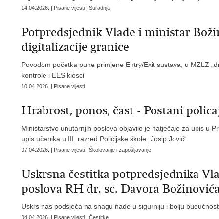
14.04.2026. | Pisane vijesti | Suradnja
Potpredsjednik Vlade i ministar Boži
digitalizacije granice
Povodom početka pune primjene Entry/Exit sustava, u MZLZ „dr
kontrole i EES kiosci
10.04.2026. | Pisane vijesti
Hrabrost, ponos, čast - Postani polica
Ministarstvo unutarnjih poslova objavilo je natječaje za upis u
upis učenika u III. razred Policijske škole „Josip Jović“
07.04.2026. | Pisane vijesti | Školovanje i zapošljavanje
Uskrsna čestitka potpredsjednika Vla
poslova RH dr. sc. Davora Božinović
Uskrs nas podsjeća na snagu nade u sigurniju i bolju budućnost
04.04.2026. | Pisane vijesti | Čestitke