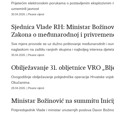
Prijetećim elektronskim porukama o postavljenim eksplozivnim n
uznemirili javnost
30.04.2026. | Pisane vijesti
Sjednica Vlade RH: Ministar Božinov
Zakona o međunarodnoj i privremenoj
Sve mjere provode se uz dužno poštovanje međunarodnih i europ
naglaskom na zaštitu ranjivih skupina i najboljeg interesa djetet
30.04.2026. | Pisane vijesti
Obilježavanje 31. obljetnice VRO „B
Ovogodišnje obilježavanje pobjedničke operacije Hrvatske vojske i
Okučanima
28.04.2026. | Pisane vijesti
Ministar Božinović na summitu Inici
Potpredsjednik Vlade i ministar unutarnjih poslova Davor Božino