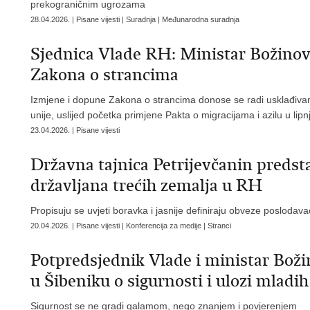
prekograničnim ugrozama
28.04.2026. | Pisane vijesti | Suradnja | Međunarodna suradnja
Sjednica Vlade RH: Ministar Božinov
Zakona o strancima
Izmjene i dopune Zakona o strancima donose se radi usklađiv
unije, uslijed početka primjene Pakta o migracijama i azilu u lip
23.04.2026. | Pisane vijesti
Državna tajnica Petrijevčanin predsta
državljana trećih zemalja u RH
Propisuju se uvjeti boravka i jasnije definiraju obveze poslodav
20.04.2026. | Pisane vijesti | Konferencija za medije | Stranci
Potpredsjednik Vlade i ministar Boži
u Šibeniku o sigurnosti i ulozi mladih
Sigurnost se ne gradi galamom, nego znanjem i povjerenjem