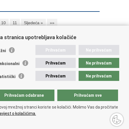
10
11
Sljedeća »
»»
a stranica upotrebljava kolačiće
ažne poveznice
Prihvaćam
Ne prihvaćam
žni
ikacije
Prihvaćam
Ne prihvaćam
nkcionalni
 Nacionalna kontaktna točka za Republiku Hrvatsku
icijske uprave
Prihvaćam
Ne prihvaćam
atistički
icijska akademija
ej policije
lada policijske solidarnosti
Prihvaćam odabrane
Prihvaćam sve
dikati
ruge
ovoj mrežnoj stranci koriste se kolačići. Molimo Vas da pročitate
 zdravlja MUP-a
vijest o kolačićima.
pristupačnosti
.