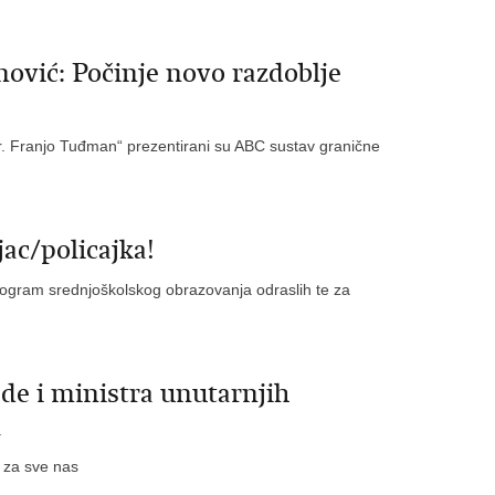
nović: Počinje novo razdoblje
. Franjo Tuđman“ prezentirani su ABC sustav granične
jac/policajka!
 Program srednjoškolskog obrazovanja odraslih te za
de i ministra unutarnjih
a
 za sve nas