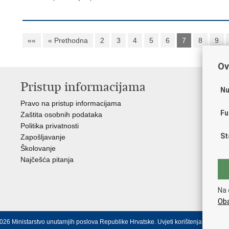
««
« Prethodna
2
3
4
5
6
7
8
9
Ov
Pristup informacijama
V
Nu
Pravo na pristup informacijama
Apl
Fu
Zaštita osobnih podataka
EMN
Politika privatnosti
Pol
St
Zapošljavanje
Pol
Školovanje
Muz
Najčešća pitanja
Zak
Sin
Ud
Na 
Dom
Oba
026 Ministarstvo unutarnjih poslova Republike Hrvatske.
Uvjeti korištenja
.
Izjava o 