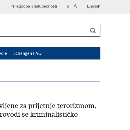
A
Prilagodba pristupačnosti
English
A
vole
Schengen FAQ
vljene za prijetnje terorizmom,
vodi se kriminalističko