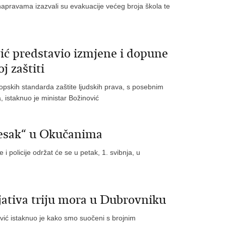
apravama izazvali su evakuacije većeg broja škola te
ić predstavio izmjene i dopune
 zaštiti
skih standarda zaštite ljudskih prava, s posebnim
a, istaknuo je ministar Božinović
ljesak“ u Okučanima
 policije održat će se u petak, 1. svibnja, u
jativa triju mora u Dubrovniku
vić istaknuo je kako smo suočeni s brojnim