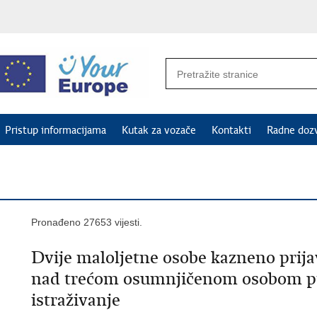
Pristup informacijama
Kutak za vozače
Kontakti
Radne doz
Pronađeno 27653 vijesti.
Dvije maloljetne osobe kazneno prija
nad trećom osumnjičenom osobom pro
istraživanje