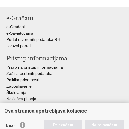
Ispiši
Podijeli
Podijeli
stranicu
na
na
Facebooku
X-
e-Građani
u
e-Građani
e-Savjetovanja
Portal otvorenih podataka RH
Izvozni portal
Pristup informacijama
Pravo na pristup informacijama
Zaštita osobnih podataka
Politika privatnosti
Zapošljavanje
Školovanje
Najčešća pitanja
Važne poveznice
Ova stranica upotrebljava kolačiće
Aplikacije
Prihvaćam
Ne prihvaćam
Nužni
EMN Nacionalna kontaktna točka za Republiku Hrvatsku