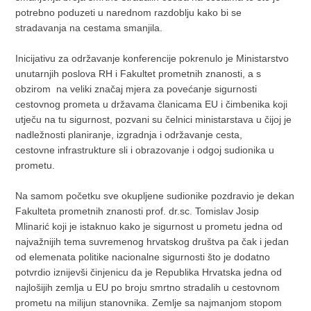
potrebno poduzeti u narednom razdoblju kako bi se
stradavanja na cestama smanjila.
Inicijativu za održavanje konferencije pokrenulo je Ministarstvo
unutarnjih poslova RH i Fakultet prometnih znanosti, a s
obzirom na veliki značaj mjera za povećanje sigurnosti
cestovnog prometa u državama članicama EU i čimbenika koji
utječu na tu sigurnost, pozvani su čelnici ministarstava u čijoj je
nadležnosti planiranje, izgradnja i održavanje cesta,
cestovne infrastrukture sli i obrazovanje i odgoj sudionika u
prometu.
Na samom početku sve okupljene sudionike pozdravio je dekan
Fakulteta prometnih znanosti prof. dr.sc. Tomislav Josip
Mlinarić koji je istaknuo kako je sigurnost u prometu jedna od
najvažnijih tema suvremenog hrvatskog društva pa čak i jedan
od elemenata politike nacionalne sigurnosti što je dodatno
potvrdio iznijevši činjenicu da je Republika Hrvatska jedna od
najlošijih zemlja u EU po broju smrtno stradalih u cestovnom
prometu na milijun stanovnika. Zemlje sa najmanjom stopom