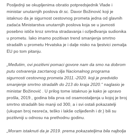
Posljednji se okupljenima obratio potpredsjednik Vlade i
ministar unutarnjih poslova dr.sc. Davor Božinović koji je
istaknuo da je sigurnost cestovnog prometa jedna od glavnih
zadaća Ministarstva unutarnjih poslova koja se u javnosti
posebno ističe kroz smrtna stradavanja i ozljeđivanja sudionika
u prometu. Iako imamo pozitivan trend smanjenja smrtno
stradalih u prometu Hrvatska je i dalje nisko na ljestvici zemalja
EU po tom pitanju.
„Međutim, ovi pozitivni pomaci govore nam da smo na dobrom
putu ostvarenja zacrtanog cilja Nacionalnog programa
sigurnosti cestovnog prometa 2011.-2020. koji je predvidio
smanjenje smrtno stradalih do 213 do kraja 2020.“
naglasio je
ministar Božinović . U prilog tome istaknuo je kako je upravo
prošla, 2019., godina bila prva od osamostaljenja u kojoj je broj
smrtno stradalih bio manji od 300, a i svi ostali pokazatelji
(ukupan broj nesreća, teško i lakše ozlijeđenih i dr.) bili su
pozitivniji u odnosu na prethodnu godinu.
„Moram istaknuti da je 2019. prema pokazateljima bila najbolja