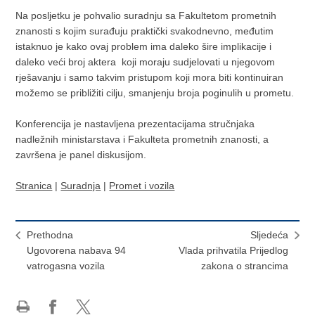
Na posljetku je pohvalio suradnju sa Fakultetom prometnih
znanosti s kojim surađuju praktički svakodnevno, međutim
istaknuo je kako ovaj problem ima daleko šire implikacije i
daleko veći broj aktera koji moraju sudjelovati u njegovom
rješavanju i samo takvim pristupom koji mora biti kontinuiran
možemo se približiti cilju, smanjenju broja poginulih u prometu.
Konferencija je nastavljena prezentacijama stručnjaka
nadležnih ministarstava i Fakulteta prometnih znanosti, a
završena je panel diskusijom.
Stranica
|
Suradnja
|
Promet i vozila
Prethodna
Sljedeća
​Ugovorena nabava 94
Vlada prihvatila Prijedlog
vatrogasna vozila
zakona o strancima