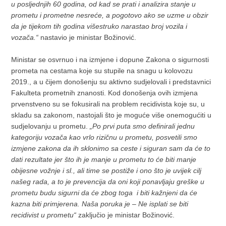
u posljednjih 60 godina, od kad se prati i analizira stanje u
prometu i prometne nesreće, a pogotovo ako se uzme u obzir
da je tijekom tih godina višestruko narastao broj vozila i
vozača.“
nastavio je ministar Božinović.
Ministar se osvrnuo i na izmjene i dopune Zakona o sigurnosti
prometa na cestama koje su stupile na snagu u kolovozu
2019., a u čijem donošenju su aktivno sudjelovali i predstavnici
Fakulteta prometnih znanosti. Kod donošenja ovih izmjena
prvenstveno su se fokusirali na problem recidivista koje su, u
skladu sa zakonom, nastojali što je moguće više onemogućiti u
sudjelovanju u prometu.
„Po prvi puta smo definirali jednu
kategoriju vozača kao vrlo rizičnu u prometu, posvetili smo
izmjene zakona da ih sklonimo sa ceste i siguran sam da će to
dati rezultate jer što ih je manje u prometu to će biti manje
obijesne vožnje i sl., ali time se postiže i ono što je uvijek cilj
našeg rada, a to je prevencija da oni koji ponavljaju greške u
prometu budu sigurni da će zbog toga i biti kažnjeni da će
kazna biti primjerena. Naša poruka je – Ne isplati se biti
recidivist u prometu“
zaključio je ministar Božinović.