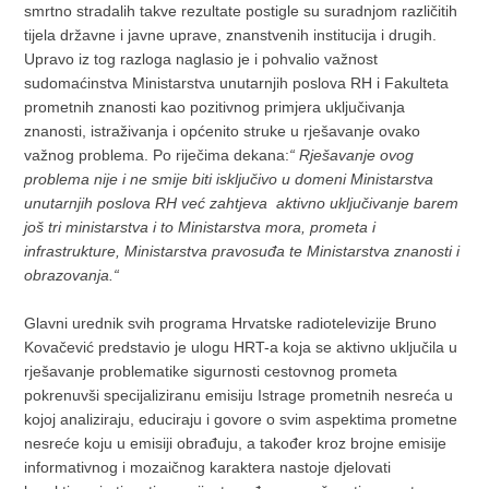
smrtno stradalih takve rezultate postigle su suradnjom različitih
tijela državne i javne uprave, znanstvenih institucija i drugih.
Upravo iz tog razloga naglasio je i pohvalio važnost
sudomaćinstva Ministarstva unutarnjih poslova RH i Fakulteta
prometnih znanosti kao pozitivnog primjera uključivanja
znanosti, istraživanja i općenito struke u rješavanje ovako
važnog problema. Po riječima dekana:
“ Rješavanje ovog
problema nije i ne smije biti isključivo u domeni Ministarstva
unutarnjih poslova RH već zahtjeva aktivno uključivanje barem
još tri ministarstva i to Ministarstva mora, prometa i
infrastrukture, Ministarstva pravosuđa te Ministarstva znanosti i
obrazovanja.“
Glavni urednik svih programa Hrvatske radiotelevizije Bruno
Kovačević predstavio je ulogu HRT-a koja se aktivno uključila u
rješavanje problematike sigurnosti cestovnog prometa
pokrenuvši specijaliziranu emisiju Istrage prometnih nesreća u
kojoj analiziraju, educiraju i govore o svim aspektima prometne
nesreće koju u emisiji obrađuju, a također kroz brojne emisije
informativnog i mozaičnog karaktera nastoje djelovati