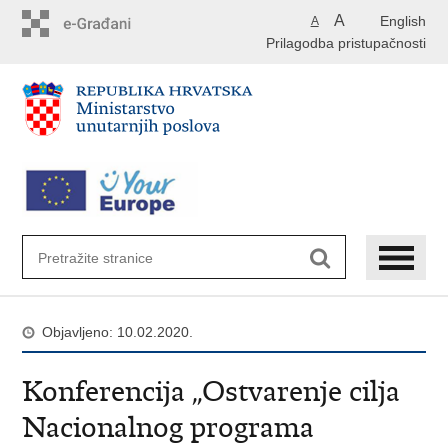
Preskoči
A
English
A
na
Prilagodba pristupačnosti
glavni
sadržaj
Objavljeno: 10.02.2020.
Konferencija „Ostvarenje cilja
Nacionalnog programa