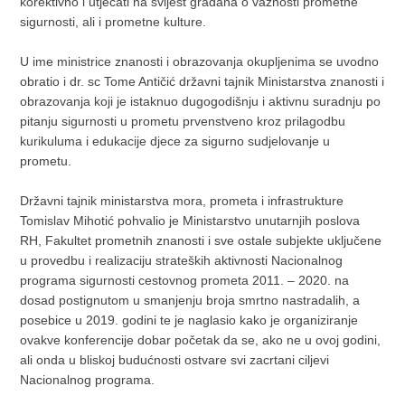
korektivno i utjecati na svijest građana o važnosti prometne
sigurnosti, ali i prometne kulture.
U ime ministrice znanosti i obrazovanja okupljenima se uvodno
obratio i dr. sc Tome Antičić državni tajnik Ministarstva znanosti i
obrazovanja koji je istaknuo dugogodišnju i aktivnu suradnju po
pitanju sigurnosti u prometu prvenstveno kroz prilagodbu
kurikuluma i edukacije djece za sigurno sudjelovanje u
prometu.
Državni tajnik ministarstva mora, prometa i infrastrukture
Tomislav Mihotić pohvalio je Ministarstvo unutarnjih poslova
RH, Fakultet prometnih znanosti i sve ostale subjekte uključene
u provedbu i realizaciju strateških aktivnosti Nacionalnog
programa sigurnosti cestovnog prometa 2011. – 2020. na
dosad postignutom u smanjenju broja smrtno nastradalih, a
posebice u 2019. godini te je naglasio kako je organiziranje
ovakve konferencije dobar početak da se, ako ne u ovoj godini,
ali onda u bliskoj budućnosti ostvare svi zacrtani ciljevi
Nacionalnog programa.