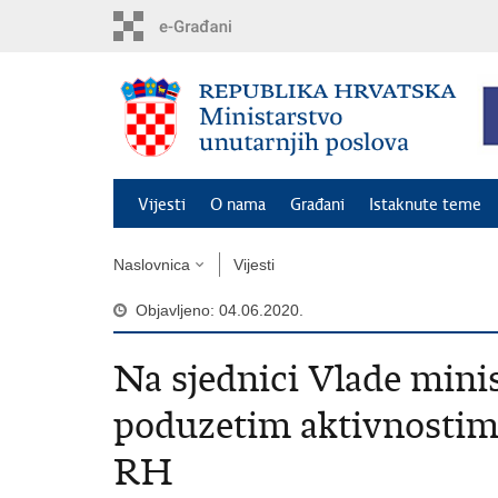
Preskoči
na
glavni
sadržaj
Vijesti
O nama
Građani
Istaknute teme
Naslovnica
Vijesti
Objavljeno: 04.06.2020.
Na sjednici Vlade minis
poduzetim aktivnostima
RH