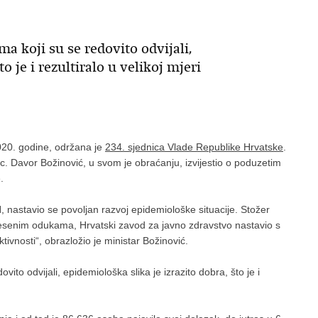
a koji su se redovito odvijali,
o je i rezultiralo u velikoj mjeri
 2020. godine, održana je
234. sjednica Vlade Republike Hrvatske
.
sc. Davor Božinović, u svom je obraćanju, izvijestio o poduzetim
.
 nastavio se povoljan razvoj epidemiološke situacije. Stožer
onesenim odukama, Hrvatski zavod za javno zdravstvo nastavio s
vnosti“, obrazložio je ministar Božinović.
ito odvijali, epidemiološka slika je izrazito dobra, što je i