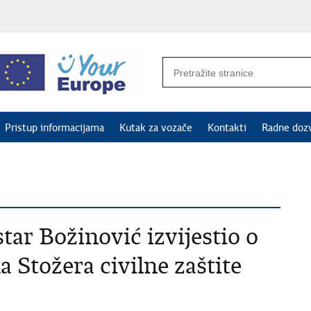
Pristup informacijama
Kutak za vozače
Kontakti
Radne doz
tar Božinović izvijestio o
 Stožera civilne zaštite