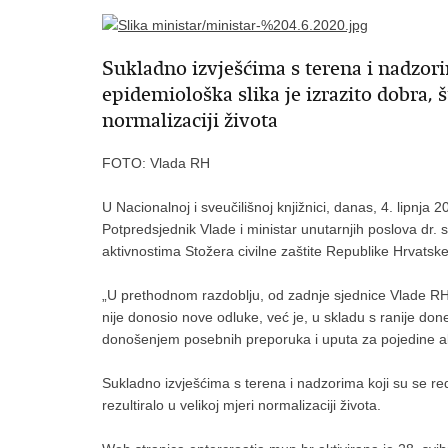
Sukladno izvješćima s terena i nadzorim
epidemiološka slika je izrazito dobra, št
normalizaciji života
FOTO: Vlada RH
U Nacionalnoj i sveučilišnoj knjižnici, danas, 4. lipnja
Potpredsjednik Vlade i ministar unutarnjih poslova dr. 
aktivnostima Stožera civilne zaštite Republike Hrvatske
„U prethodnom razdoblju, od zadnje sjednice Vlade RH,
nije donosio nove odluke, već je, u skladu s ranije d
donošenjem posebnih preporuka i uputa za pojedine akti
Sukladno izvješćima s terena i nadzorima koji su se redov
rezultiralo u velikoj mjeri normalizaciji života.