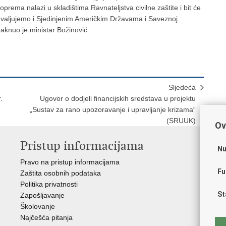
prema nalazi u skladištima Ravnateljstva civilne zaštite i bit će
hvaljujemo i Sjedinjenim Američkim Državama i Saveznoj
aknuo je ministar Božinović.
Sljedeća
.
Ugovor o dodjeli financijskih sredstava u projektu
„Sustav za rano upozoravanje i upravljanje krizama“
(SRUUK)
Ov
Pristup informacijama
V
Nu
Pravo na pristup informacijama
Apl
Fu
Zaštita osobnih podataka
EMN
Politika privatnosti
Pol
St
Zapošljavanje
Pol
Školovanje
Muz
Najčešća pitanja
Zak