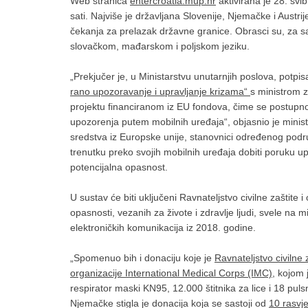
Web stranica
entercroatia.mup.hr
aktivirana je 28. svi
sati. Najviše je državljana Slovenije, Njemačke i Austrij
čekanja za prelazak državne granice. Obrasci su, za
slovačkom, mađarskom i poljskom jeziku.
„Prekjučer je, u Ministarstvu unutarnjih poslova, potpi
rano upozoravanje i upravljanje krizama“
s ministrom z
projektu financiranom iz EU fondova, čime se postupn
upozorenja putem mobilnih uređaja“, objasnio je minis
sredstva iz Europske unije, stanovnici određenog područ
trenutku preko svojih mobilnih uređaja dobiti poruku 
potencijalna opasnost.
U sustav će biti uključeni Ravnateljstvo civilne zaštite 
opasnosti, vezanih za živote i zdravlje ljudi, svele n
elektroničkih komunikacija iz 2018. godine.
„Spomenuo bih i donaciju koje je
Ravnateljstvo civilne
organizacije International Medical Corps (IMC)
, kojom 
respirator maski KN95, 12.000 štitnika za lice i 18 pu
Njemačke stigla je donacija koja se sastoji od
10 rasvj