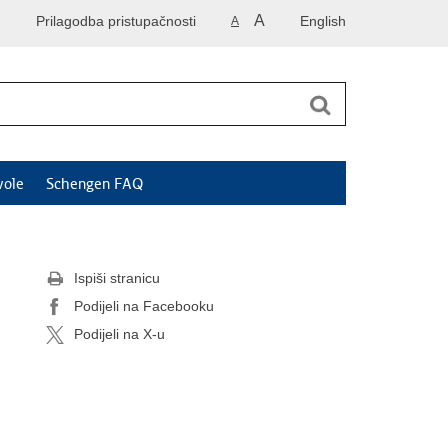
A
Prilagodba pristupačnosti
English
A
vole
Schengen FAQ
Ispiši stranicu
Podijeli na Facebooku
Podijeli na X-u