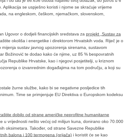
bnja i od tad je 86.636 osoba najavilo svoj dolazak, do jutros u 6
e. Aplikacija se uspješno koristi i njome se skraćuje vrijeme
 sada, na engleskom, češkom, njemačkom, slovenskom,
san Ugovor o dodjeli financijskih sredstava za
projekt „Sustav za
aštite okoliša i energetike i direktorom Hrvatskih voda. Riječ je o
o mijenja sustav javnog upozorenja sirenama, sustavom
tar Božinović te dodao kako će njime, uz 85 % bespovratnih
ja Republike Hrvatske, kao i njegovi posjetitelji, u kriznom
upozorenja o izvanrednim događajima na tom području, a koji su
i ostale žurne službe, kako bi se negativne posljedice tih
a minimum. Time se primjenjuje EU Direktiva o Europskom kodeksu
 zaštite dobilo od strane američke neprofitne humanitarne
je u vrijednosti nešto većoj od milijun kuna, donirano oko 70.000
lsnih oksimetara. Također, od strane Savezne Republike
etnih balona i 100 termogena (grijača)
i koristit će se kao