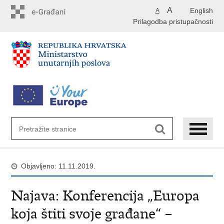
Preskoči
A
English
A
na
Prilagodba pristupačnosti
glavni
sadržaj
Objavljeno: 11.11.2019.
Najava: Konferencija „Europa
koja štiti svoje građane“ –