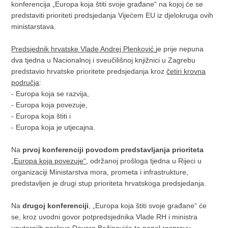
konferencija „Europa koja štiti svoje građane“ na kojoj će se
predstaviti prioriteti predsjedanja Vijećem EU iz djelokruga ovih
ministarstava.
Predsjednik hrvatske Vlade Andrej Plenković
je prije nepuna
dva tjedna u Nacionalnoj i sveučilišnoj knjižnici u Zagrebu
predstavio hrvatske prioritete predsjedanja kroz
četiri krovna
područja
:
- Europa koja se razvija,
- Europa koja povezuje,
- Europa koja štiti i
- Europa koja je utjecajna.
Na
prvoj konferenciji povodom predstavljanja prioriteta
„Europa koja povezuje“
, održanoj prošloga tjedna u Rijeci u
organizaciji Ministarstva mora, prometa i infrastrukture,
predstavljen je drugi stup prioriteta hrvatskoga predsjedanja.
Na
drugoj konferenciji
, „Europa koja štiti svoje građane“ će
se, kroz uvodni govor potpredsjednika Vlade RH i ministra
unutarnjih poslova Davora Božinovića te panel raspravu,