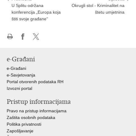
U Splitu održana
Okrugli stol - Kriminalitet na
konferencija „Europa koja
štetu umjetnina
štiti svoje građane“
Ispiši
Podijeli
Podijeli
stranicu
na
na
Facebooku
X-
e-Građani
u
e-Građani
e-Savjetovanja
Portal otvorenih podataka RH
Izvozni portal
Pristup informacijama
Pravo na pristup informacijama
Zaštita osobnih podataka
Politika privatnosti
Zapošljavanje