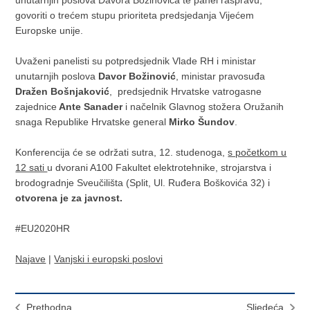
govoriti o trećem stupu prioriteta predsjedanja Vijećem
Europske unije.
Uvaženi panelisti su potpredsjednik Vlade RH i ministar
unutarnjih poslova
Davor Božinović
, ministar pravosuđa
Dražen Bošnjaković
, predsjednik Hrvatske vatrogasne
zajednice
Ante Sanader
i načelnik Glavnog stožera Oružanih
snaga Republike Hrvatske general
Mirko Šundov
.
Konferencija će se održati sutra, 12. studenoga,
s početkom u
12 sati
u dvorani A100 Fakultet elektrotehnike, strojarstva i
brodogradnje Sveučilišta (Split, Ul. Ruđera Boškovića 32) i
otvorena je za javnost.
#EU2020HR
Najave
|
Vanjski i europski poslovi
Prethodna
Sljedeća