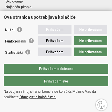
Školovanje
Najčešća pitanja
Važne poveznice
Ova stranica upotrebljava kolačiće
Aplikacije
Prihvaćam
Ne prihvaćam
Nužni
EMN Nacionalna kontaktna točka za Republiku Hrvatsku
Policijske uprave
Prihvaćam
Ne prihvaćam
Funkcionalni
Policijska akademija
Muzej policije
Prihvaćam
Ne prihvaćam
Statistički
Zaklada policijske solidarnosti
Sindikati
Udruge
Prihvaćam odabrane
Dom zdravlja MUP-a
Prihvaćam sve
Povratak na vrh
Na ovoj mrežnoj stranci koriste se kolačići. Molimo Vas da
Copyright © 2026 Ministarstvo unutarnjih poslova Republike Hrvatske.
pročitate
Obavijest o kolačićima.
Uvjeti korištenja
.
Izjava o pristupačnosti
.