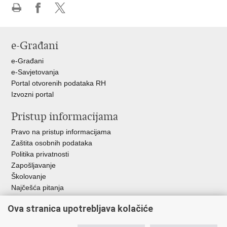
Ispiši
Podijeli
Podijeli
stranicu
na
na
Facebooku
X-
e-Građani
u
e-Građani
e-Savjetovanja
Portal otvorenih podataka RH
Izvozni portal
Pristup informacijama
Pravo na pristup informacijama
Zaštita osobnih podataka
Politika privatnosti
Zapošljavanje
Školovanje
Najčešća pitanja
Važne poveznice
Ova stranica upotrebljava kolačiće
Aplikacije