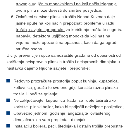
trovanja ugljičnim monoksidom i na koji način izlaganje
ovom plinu može dovesti do smrtne posljedice
;
Ovlašteni serviser plinskih trošila Nenad Kuzman daje
jasne upute na koji način prepoznati
probleme u radu
trošila, savjete i preporuke
za korištenje trošila te sugerira
nabavku detektora ugljičnog monoksida koji nas na
vrijeme može upozoriti na opasnost, kao i da ga ugradi
stručna osoba.
U cilju prevencije i opće samozaštite građana od opasnosti od
korištenja neispravnih plinskih trošila i neispravnih dimnjaka u
nastavku dajemo ključne savjete i preporuke:
Redovito prozračujte prostorije poput kuhinja, kupaonica,
kotlovnica, garaža te sve one gdje koristite razna plinska
trošila ili peći za grijanje;
Ne zaključavajte kupaonicu kada se idete tuširati ako
koristite plinski bojler, kako bi spriječili neželjene posljedice;
Obavezno jednom godišnje angažirajte ovlaštenog
dimnjačara da vam pregleda dimnjak;
Instalaciju bojlera, peći, štednjaka i ostalih trošila prepustite