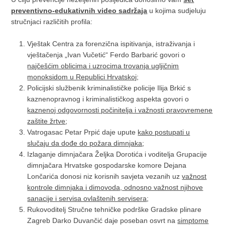
preventivno-edukativnih video sadržaja
u kojima sudjeluju
stručnjaci različitih profila:
Vještak Centra za forenzična ispitivanja, istraživanja i
vještačenja „Ivan Vučetić“ Ferdo Barbarić govori o
najčešćim oblicima i uzrocima trovanja ugljičnim
monoksidom u Republici Hrvatskoj
;
Policijski službenik kriminalističke policije Ilija Brkić s
kaznenopravnog i kriminalističkog aspekta govori o
kaznenoj odgovornosti počinitelja i važnosti pravovremene
zaštite žrtve
;
Vatrogasac Petar Prpić daje upute
kako postupati u
slučaju da dođe do požara dimnjaka
;
Izlaganje dimnjačara Željka Dorotića i voditelja Grupacije
dimnjačara Hrvatske gospodarske komore Dejana
Lončarića donosi niz korisnih savjeta vezanih uz
važnost
kontrole dimnjaka i dimovoda, odnosno važnost njihove
sanacije i servisa ovlaštenih servisera
;
Rukovoditelj Stručne tehničke podrške Gradske plinare
Zagreb Darko Duvančić daje poseban osvrt na
simptome