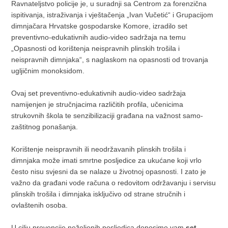
Ravnateljstvo policije je, u suradnji sa Centrom za forenzična
ispitivanja, istraživanja i vještačenja „Ivan Vučetić“ i Grupacijom
dimnjačara Hrvatske gospodarske Komore, izradilo set
preventivno-edukativnih audio-video sadržaja na temu
„Opasnosti od korištenja neispravnih plinskih trošila i
neispravnih dimnjaka“, s naglaskom na opasnosti od trovanja
ugljičnim monoksidom.
Ovaj set preventivno-edukativnih audio-video sadržaja
namijenjen je stručnjacima različitih profila, učenicima
strukovnih škola te senzibilizaciji građana na važnost samo-
zaštitnog ponašanja.
Korištenje neispravnih ili neodržavanih plinskih trošila i
dimnjaka može imati smrtne posljedice za ukućane koji vrlo
često nisu svjesni da se nalaze u životnoj opasnosti. I zato je
važno da građani vode računa o redovitom održavanju i servisu
plinskih trošila i dimnjaka isključivo od strane stručnih i
ovlaštenih osoba.
U cilju prevencije neželjenih posljedica donosimo vam
set