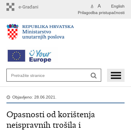
Preskoči
A
English
A
na
Prilagodba pristupačnosti
glavni
sadržaj
Objavljeno: 28.06.2021.
Opasnosti od korištenja
neispravnih trošila i