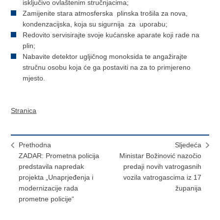
isključivo ovlaštenim stručnjacima;
Zamijenite stara atmosferska plinska trošila za nova,
kondenzacijska, koja su sigurnija za uporabu;
Redovito servisirajte svoje kućanske aparate koji rade na
plin;
Nabavite detektor ugljičnog monoksida te angažirajte
stručnu osobu koja će ga postaviti na za to primjereno
mjesto.
Stranica
Prethodna
Sljedeća
ZADAR: Prometna policija
Ministar Božinović nazočio
predstavila napredak
predaji novih vatrogasnih
projekta „Unaprjeđenja i
vozila vatrogascima iz 17
modernizacije rada
županija
prometne policije“